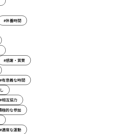
#休養時間
#感謝・賞賛
#有意義な時間
し
#相互協力
積極的な参加
#適度な運動