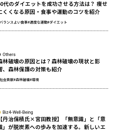
50代のダイエットを成功させる方法は？ 痩せ
にくくなる原因・食事や運動のコツを紹介
#バランスよい食事
#適度な運動
#ダイエット
Others
森林破壊の原因とは？森林破壊の現状と影
響、森林保護の対策も紹介
#社会貢献
#森林破壊
#環境
sponsored
Biz4-Well-Being
【丹治保積氏×宮田教授】「無意識」と「意
識」が脱炭素への歩みを加速する。新しいエ