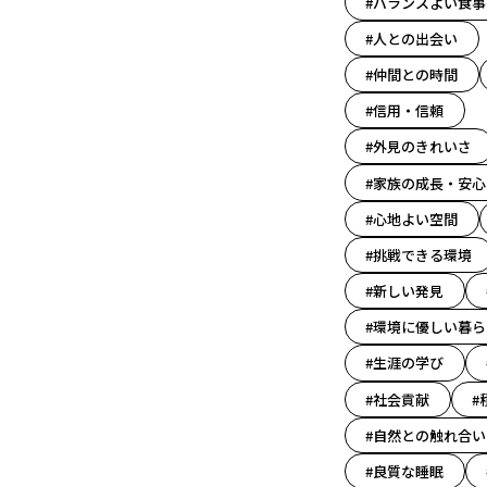
#バランスよい食事
#人との出会い
#仲間との時間
#信用・信頼
#外見のきれいさ
#家族の成長・安心
#心地よい空間
#挑戦できる環境
#新しい発見
#環境に優しい暮ら
#生涯の学び
#社会貢献
#
#自然との触れ合い
#良質な睡眠