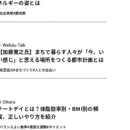
ネルギーの姿とは
#社会貢献
#脱炭素
Wellulu-Talk
【加藤寛之氏】まちで暮らす人々が「今、い
い感じ」と思える場所をつくる都市計画とは
#相互協力
#まちづくり
#人との出会い
Others
チートデイとは？体脂肪率別・BMI別の頻
度、正しいやり方を紹介
#バランスよい食事
#適度な運動
#ダイエット