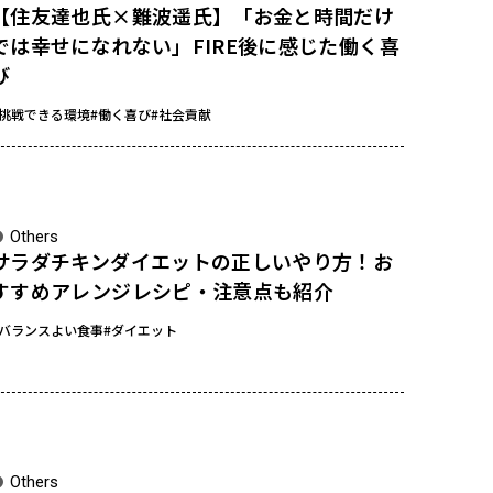
【住友達也氏×難波遥氏】「お金と時間だけ
では幸せになれない」FIRE後に感じた働く喜
び
#挑戦できる環境
#働く喜び
#社会貢献
Others
サラダチキンダイエットの正しいやり方！お
すすめアレンジレシピ・注意点も紹介
#バランスよい食事
#ダイエット
Others