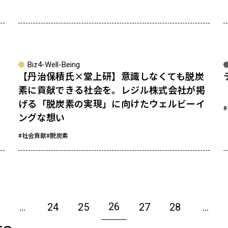
sponsored
Biz4-Well-Being
【丹治保積氏×堂上研】意識しなくても脱炭
素に貢献できる社会を。レジル株式会社が掲
げる「脱炭素の実現」に向けたウェルビーイ
ングな想い
#社会貢献
#脱炭素
26
…
24
25
27
28
…