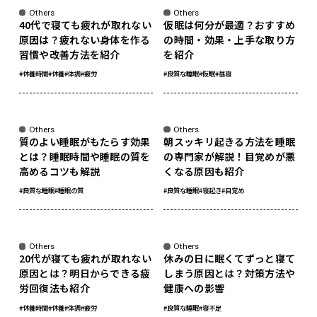
Others
Others
40代で寝ても疲れが取れない
仮眠は何分が最適？おすすめ
原因は？疲れない身体を作る
の時間・効果・上手な取り方
習慣や改善方法を紹介
を紹介
#休養時間
#休養
#体調
#疲労
#良質な睡眠
#仮眠
#昼寝
sponsored
sponsored
Others
Others
質のよい睡眠がもたらす効果
朝スッキリ起きる方法を睡眠
とは？睡眠時間や睡眠の質を
の専門家が解説！目覚めが悪
高めるコツも解説
くなる原因も紹介
#良質な睡眠
#睡眠の質
#良質な睡眠
#寝起き
#目覚め
sponsored
sponsored
Others
Others
20代が寝ても疲れが取れない
休みの日に眠くてずっと寝て
原因とは？明日からできる疲
しまう原因とは？対策方法や
労回復法も紹介
健康への影響
#休養時間
#休養
#体調
#疲労
#良質な睡眠
#寝不足