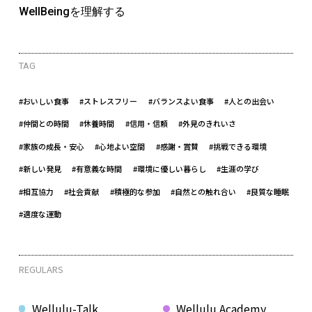
WellBeingを理解する
TAG
#おいしい食事
#ストレスフリー
#バランスよい食事
#人との出会い
#仲間との時間
#休養時間
#信用・信頼
#外見のきれいさ
#家族の成長・安心
#心地よい空間
#感謝・賞賛
#挑戦できる環境
#新しい発見
#有意義な時間
#環境に優しい暮らし
#生涯の学び
#相互協力
#社会貢献
#積極的な参加
#自然との触れ合い
#良質な睡眠
#適度な運動
REGULARS
Wellulu-Talk
Wellulu Academy