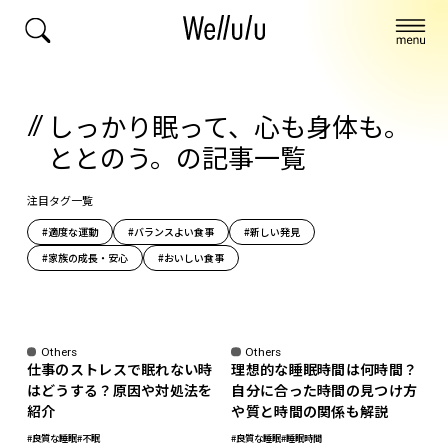
しっかり眠って、心も身体も。
ととのう。の記事一覧
注目タグ一覧
#適度な運動
#バランスよい食事
#新しい発見
#家族の成長・安心
#おいしい食事
sponsored
Others
Others
仕事のストレスで眠れない時
理想的な睡眠時間は何時間？
はどうする？原因や対処法を
自分に合った時間の見つけ方
紹介
や質と時間の関係も解説
#良質な睡眠
#不眠
#良質な睡眠
#睡眠時間