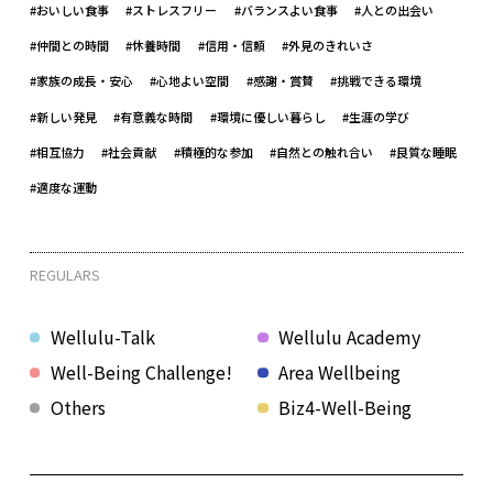
#おいしい食事
#ストレスフリー
#バランスよい食事
#人との出会い
#仲間との時間
#休養時間
#信用・信頼
#外見のきれいさ
#家族の成長・安心
#心地よい空間
#感謝・賞賛
#挑戦できる環境
#新しい発見
#有意義な時間
#環境に優しい暮らし
#生涯の学び
#相互協力
#社会貢献
#積極的な参加
#自然との触れ合い
#良質な睡眠
#適度な運動
REGULARS
Wellulu-Talk
Wellulu Academy
Well-Being Challenge!
Area Wellbeing
Others
Biz4-Well-Being