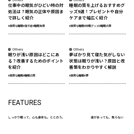
仕事中の眠気がひどい時の対
睡眠の質を上げるおすすめグ
処法は？眠気の正体や原因ま
ッズ9選！プレゼントや自分
で詳しく紹介
ケアまで幅広く紹介
#良質な睡眠
#寝不足
#睡眠負債
#良質な睡眠
#快眠グッズ
#睡眠の質
Others
Others
眠りが浅い原因はどこにあ
夢ばかり見て寝た気がしない
る？改善するためのポイント
状態は眠りが浅い？原因と改
を紹介
善策をわかりやすく解説
#良質な睡眠
#睡眠の質
#良質な睡眠
#夢
FEATURES
しっかり眠って、心も身体も。ととのう。
波があっても、焦らない