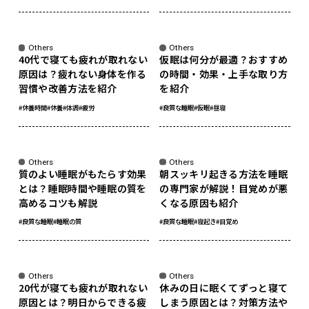
sponsored
Others
Others
40代で寝ても疲れが取れない
仮眠は何分が最適？おすすめ
原因は？疲れない身体を作る
の時間・効果・上手な取り方
習慣や改善方法を紹介
を紹介
#休養時間
#休養
#体調
#疲労
#良質な睡眠
#仮眠
#昼寝
sponsored
sponsored
Others
Others
質のよい睡眠がもたらす効果
朝スッキリ起きる方法を睡眠
とは？睡眠時間や睡眠の質を
の専門家が解説！目覚めが悪
高めるコツも解説
くなる原因も紹介
#良質な睡眠
#睡眠の質
#良質な睡眠
#寝起き
#目覚め
sponsored
sponsored
Others
Others
20代が寝ても疲れが取れない
休みの日に眠くてずっと寝て
原因とは？明日からできる疲
しまう原因とは？対策方法や