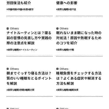
労回復法も紹介
健康への影響
#休養時間
#休養
#体調
#疲労
#良質な睡眠
#寝不足
sponsored
Others
Others
ナイトルーティンとは？寝る
眠れないまま朝になった時の
前の習慣の見直し方や実践の
対処法！原因や熟眠するため
際の注意点を解説
のコツを紹介
#良質な睡眠
#ナイトルーティン
#良質な睡眠
#不眠
sponsored
sponsored
Others
Others
朝までぐっすり寝る方法は？
睡眠負債をチェックする方法
質のいい睡眠をとるポイント
は？よくある症状や解消する
を解説
方法も解説
#良質な睡眠
#熟眠
#睡眠の質
#良質な睡眠
#睡眠負債
sponsored
Others
Others