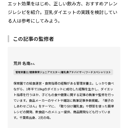
エット効果をはじめ、正しい飲み方、おすすめアレン
ジレシピを紹介。豆乳ダイエットの実践を検討してい
る人は参考にしてみよう。
この記事の監修者
荒井 名南
さん
管理栄養士/健康食育ジュニアマスター/離乳食アドバイザー/フードスペシャリスト
保育園での給食運営・食育指導の経験がある管理栄養士。しっかり食べ
ながら、1年半で10kgのダイエットに成功した経験を生かし、ダイエッ
ト指導を行うほか、子どもの食や健康に関する記事の執筆や監修を行っ
ています。食品メーカーのサイトや雑誌に執筆記事多数掲載。「親子の
しあわせごはん」をテーマに、「取り分け離乳食」や野菜を使った簡単
レシピの開発、飲食店へのメニュー提供、商品開発なども行っていま
す。千葉県出身、2児の母。