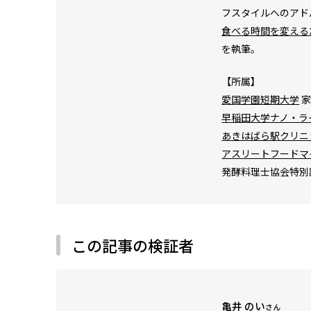
フスタイルへのアド
食べる時間を変える
を執筆。
【所属】
愛国学園短期大学
家
早稲田大学ナノ・ラ
あきはばら駅クリニ
アスリートフードマ
発酵料理士協会特別
この記事の検証者
亀井 のい
さん