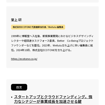
堂上 研
株式会社ECOTONE 代表取締役社長／Wellulu 編集長
1999年に博報堂へ入社後、新規事業開発におけるビジネスデザインディ
レクターや経団連タスクフォース委員、Better Co-Beingプロジェクト
ファウンダーなどを歴任。2023年、Wellulu立ち上げに伴い編集長に就
任。2024年10月、株式会社ECOTONEを立ち上げる。
https://ecotone.co.jp/
目次
スタートアップとクラウドファンディング。強
力なシナジーが事業成長を加速させる鍵