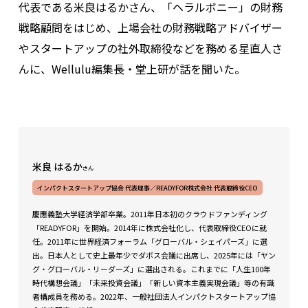
代表である米良はるかさん、「ヘラルボニー」の財務
戦略顧問をはじめ、上場会社の財務戦略アドバイザー
やスタートアップの社外取締役などを務める星直人さ
んに、Wellulu編集長・堂上研が話を聞いた。
米良 はるか
さん
インパクトスタートアップ協会 代表理事／READYFOR株式会社 代表取締役CEO
慶應義塾大学経済学部卒業。2011年日本初のクラウドファンディング
「READYFOR」を開始。2014年に株式会社化し、代表取締役CEOに就
任。2011年に世界経済フォーラム「グローバル・シェイパーズ」に選
出。日本人として史上最年少でダボス会議に出席し、2025年には「ヤン
グ・グローバル・リーダーズ」に選出される。これまでに「人生100年
時代構想会議」「未来投資会議」「新しい資本主義実現会議」等の有識
者構成員を務める。2022年、一般社団法人インパクトスタートアップ協