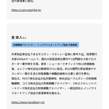
会代表理事に就任。
https://corp.readyfor.jp/
星 直人
さん
財務戦略アドバイザー／インパクトスタートアップ協会 代表理事
外資系証券会社であるモルガン・スタンレー証券に新卒入社。投資銀行
本部のM&Aチームにて、国内大型経営統合案件や1兆円超の大型クロス
ボーダー案件等を主導。東京・ニューヨークオフィスで約12年間勤務
後、ユニファ株式会社の取締役CFOに就任。約100億円の資金調達やセ
カンダリー取引を含む財務戦略や戦略的施策の立案と実行を牽引。
現在は、PIVOT株式会社の社外取締役、株式会社ヘラルボニーの財務戦
略顧問、コクヨ株式会社の財務戦略アドバイザー、CPAエクセレントパ
ートナーズ株式会社の財務戦略アドバイザー、一般社団法人インパクト
スタートアップ協会代表理事等を務める。
https://www.heralbony.jp/