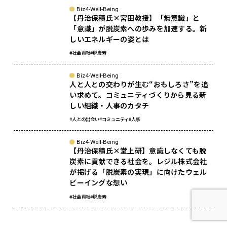
Biz4-Well-Being
【丹治保積氏×宮田教授】「無意識」と
「意識」が脱炭素への歩みを加速する。新
しいエネルギーの姿とは
#社会貢献
#脱炭素
Biz4-Well-Being
人と人との交わりが生む“おもしろさ”を追
い求めて。コミュニティづくりから見る新
しい組織・人事のカタチ
#人との出会い
#コミュニティ
#人事
sponsored
Biz4-Well-Being
【丹治保積氏×堂上研】意識しなくても脱
炭素に貢献できる社会を。レジル株式会社
が掲げる「脱炭素の実現」に向けたウェル
ビーイングな想い
#社会貢献
#脱炭素