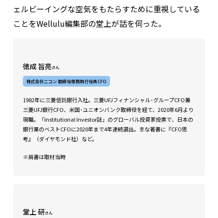
ェルビーイングな空気をもたらすために重視している
ことをWellulu編集部の堂上が話を伺った。
徳成 旨亮
さん
株式会社ニコン 取締役専務執行役員CFO
1982年に三菱信託銀行入社。三菱UFJフィナンシャル･グループCFO兼
三菱UFJ銀行CFO、米国･ユニオンバンク取締役を経て、2020年6月より
現職。「Institutional Investor誌」のグローバル投資家投票で、⽇本の
銀⾏業のベストCFOに2020年まで4年連続選出。主な著書に『CFO思
考』（ダイヤモンド社）など。
※肩書は取材当時
堂上 研
さん