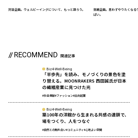
対談企画。ウェルビーイングについて、もっと語ろう。
挑戦企画。思わずやりたくなる
ぱい。
RECOMMEND
関連記事
Biz4-Well-Being
「半歩先」を読み、モノづくりの景色を塗
り替える。MOONRAKERS 西田誠氏が日本
の繊維産業に見つけた光
#社会貢献
#ファッション
#出向起業
Biz4-Well-Being
築100年の洋館から生まれる共感の連鎖で、
場をつくり、人をつなぐ
#自然との触れ合い
#コミュニティ
#心地よい空間
sponsored