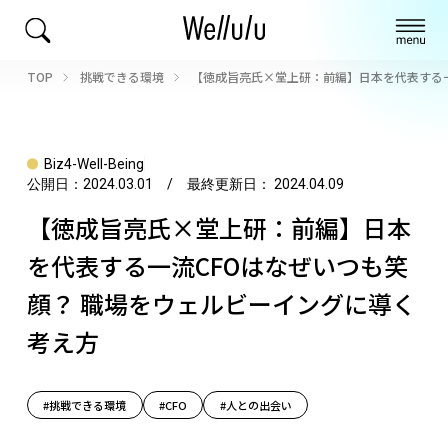
TOP
挑戦できる環境
【徳成旨亮氏×堂上研：前編】日本を代表する一
Biz4-Well-Being
公開日：
2024.03.01
/ 最終更新日：
2024.04.09
【徳成旨亮氏×堂上研：前編】日本
を代表する一流CFOはなぜいつも笑
顔？ 職場をウェルビーイングに導く
考え方
#挑戦できる環境
#CFO
#人との出会い