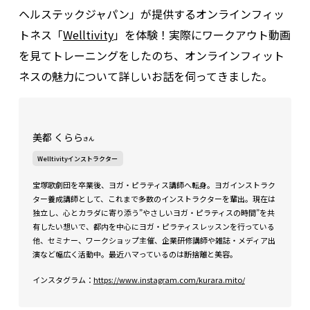
ヘルステックジャパン」が提供するオンラインフィッ
トネス「
Welltivity
」を体験！実際にワークアウト動画
を見てトレーニングをしたのち、オンラインフィット
ネスの魅力について詳しいお話を伺ってきました。
美都 くらら
さん
Welltivityインストラクター
宝塚歌劇団を卒業後、ヨガ・ピラティス講師へ転身。ヨガインストラク
ター養成講師として、これまで多数のインストラクターを輩出。現在は
独立し、心とカラダに寄り添う”やさしいヨガ・ピラティスの時間”を共
有したい想いで、都内を中心にヨガ・ピラティスレッスンを行っている
他、セミナー、ワークショップ主催、企業研修講師や雑誌・メディア出
演など幅広く活動中。最近ハマっているのは断捨離と美容。
インスタグラム：
https://www.instagram.com/kurara.mito/