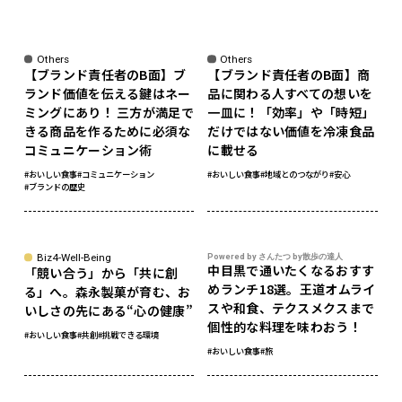
Others
Others
【ブランド責任者のB面】ブ
【ブランド責任者のB面】商
ランド価値を伝える鍵はネー
品に関わる人すべての想いを
ミングにあり！ 三方が満足で
一皿に！「効率」や「時短」
きる商品を作るために必須な
だけではない価値を冷凍食品
コミュニケーション術
に載せる
#おいしい食事
#コミュニケーション
#おいしい食事
#地域とのつながり
#安心
#ブランドの歴史
Biz4-Well-Being
Powered by さんたつ by散歩の達人
中目黒で通いたくなるおすす
「競い合う」から「共に創
めランチ18選。王道オムライ
る」へ。森永製菓が育む、お
スや和食、テクスメクスまで
いしさの先にある“心の健康”
個性的な料理を味わおう！
#おいしい食事
#共創
#挑戦できる環境
#おいしい食事
#旅