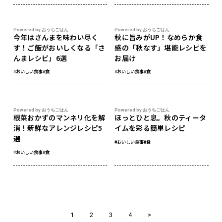
Powered by おうちごはん
Powered by おうちごはん
今年はさんまを味わい尽く
秋に旨みがUP！なめらか食
す！ご飯がおいしくなる「さ
感の「秋なす」堪能レシピを
んまレシピ」6選
お届け
#おいしい食事
#食
#おいしい食事
#食
Powered by おうちごはん
Powered by おうちごはん
根菜おかずのマンネリ化を解
ほっとひと息。秋のティータ
消！新鮮なアレンジレシピ5
イムを彩る簡単レシピ
選
#おいしい食事
#食
#おいしい食事
#食
1
2
3
4