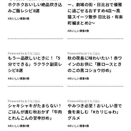
ホクホクおいしい絶品炊き込
ー、劇場の街・日比谷で優雅
みご飯レシピ8選
に過ごせるおすすめ4店～黒
猫スイーツ散歩 日比谷・有楽
#おいしい食事
#食
町編まとめ2～
#おいしい食事
#食
Powered by おうちごはん
Powered by おうちごはん
もう一品欲しいときに！「5
秋の夜長に味わいたい！赤ワ
分でできる」ラクラク副菜レ
インのお供に「豚ロースとき
シピ8選
のこの黒コショウ炒め」
#おいしい食事
#食
#おいしい食事
#食
Powered by おうちごはん
Powered by おうちごはん
シャキシャキがたまらない！
やみつき必至！おいしい音で
ごはんが進む秋おかず「牛肉
食を楽しむ「#カリじゅわ」
とれんこんの甘辛炒め」
グルメ
#おいしい食事
#食
#おいしい食事
#食