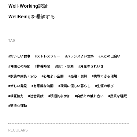
Well-Working認証
WellBeingを理解する
TAG
#おいしい食事
#ストレスフリー
#バランスよい食事
#人との出会い
#仲間との時間
#休養時間
#信用・信頼
#外見のきれいさ
#家族の成長・安心
#心地よい空間
#感謝・賞賛
#挑戦できる環境
#新しい発見
#有意義な時間
#環境に優しい暮らし
#生涯の学び
#相互協力
#社会貢献
#積極的な参加
#自然との触れ合い
#良質な睡眠
#適度な運動
REGULARS