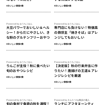
#おいしい食事
#食
#おいしい食事
#食
Powered by おうちごはん
Powered by おうちごはん
大豆パワーでおいしい＆ヘル
専門店にも負けない！物価高
シー！からだにやさしい、き
の救世主「焼きそば」はアレ
な粉のグルテンフリーおやつ
ンジしてもおいしい
#おいしい食事
#食
#おいしい食事
#食
Powered by おうちごはん
Powered by おうちごはん
りんごが主役！秋に食べたい
【決定版】秋の行楽弁当に作
旬のおやつレシピ
りたい！唐揚げの王道＆アレ
ンジレシピを厳選
#おいしい食事
#食
#おいしい食事
#食
Powered by おうちごはん
Powered by さんたつ by散歩の達人
旬の食材で食欲の秋を満喫！
ランチにアフタヌーンティ