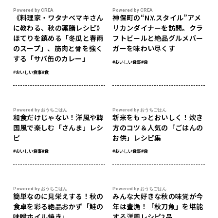
Powered by CREA
Powered by CREA
《料理家・ワタナベマキさん
神保町の“N.Y.スタイル”アメ
に教わる、秋の薬膳レシピ》
リカンダイナーを訪問。クラ
ほてりを鎮める「冬瓜と春雨
フトビールと絶品グルメバー
のスープ」、筋肉と骨を強く
ガーを味わい尽くす
する「サバ缶のカレー」
#おいしい食事
#食
#おいしい食事
#食
Powered by おうちごはん
Powered by おうちごはん
和食だけじゃない！洋風や韓
新米をもっとおいしく！炊き
国風で楽しむ「さんま」レシ
方のコツ＆人気の「ごはんの
ピ
お供」レシピ集
#おいしい食事
#食
#おいしい食事
#食
Powered by おうちごはん
Powered by おうちごはん
簡単なのに見栄えする！秋の
みんな大好きな秋の味覚が今
食卓を彩る絶品おかず「鮭の
年は豊漁！「秋刀魚」を堪能
味噌ホイル焼き」
する洋風レシピ2品