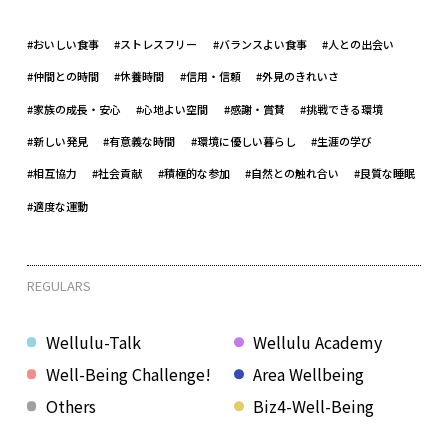
#おいしい食事
#ストレスフリー
#バランスよい食事
#人との出会い
#仲間との時間
#休養時間
#信用・信頼
#外見のきれいさ
#家族の成長・安心
#心地よい空間
#感謝・賞賛
#挑戦できる環境
#新しい発見
#有意義な時間
#環境に優しい暮らし
#生涯の学び
#相互協力
#社会貢献
#積極的な参加
#自然との触れ合い
#良質な睡眠
#適度な運動
REGULARS
Wellulu-Talk
Wellulu Academy
Well-Being Challenge!
Area Wellbeing
Others
Biz4-Well-Being