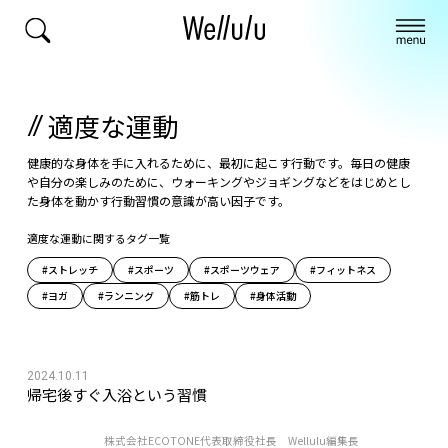
適度な運動
健康的な身体を手に入れるために、最初に起こす行動です。毎日の健康
や自分の楽しみのために、ウォーキングやジョギングなどをはじめとし
た身体を動かす行動習慣の意識が高い因子です。
適度な運動に関するタグ一覧
#ストレッチ
#スポーツ
#スポーツウェア
#フィットネス
#ヨガ
#ランニング
#筋トレ
#身体活動
2024.10.11
帰宅後すぐ入浴という習慣
株式会社ECOTONE代表取締役社長 Wellulu編集長