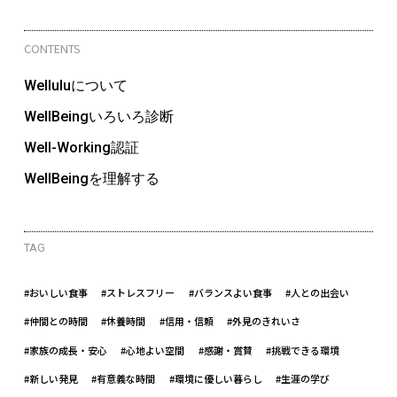
CONTENTS
Welluluについて
WellBeingいろいろ診断
Well-Working認証
WellBeingを理解する
TAG
#おいしい食事
#ストレスフリー
#バランスよい食事
#人との出会い
#仲間との時間
#休養時間
#信用・信頼
#外見のきれいさ
#家族の成長・安心
#心地よい空間
#感謝・賞賛
#挑戦できる環境
#新しい発見
#有意義な時間
#環境に優しい暮らし
#生涯の学び