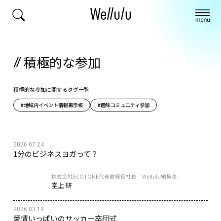
積極的な参加
積極的な参加に関するタグ一覧
#地域内イベント情報掲示板
#趣味コミュニティ参加
2026.07.24
1分のビジネスヨガって？
株式会社ECOTONE代表取締役社長 Wellulu編集長
堂上 研
2026.03.19
愛情いっぱいのサッカー卒団式