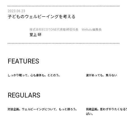
2023.06.23
子どものウェルビーイングを考える
株式会社ECOTONE代表取締役社長 Wellulu編集長
堂上 研
FEATURES
しっかり眠って、心も身体も。ととのう。
波があっても、焦らない
REGULARS
対談企画。ウェルビーイングについて、もっと語ろう。
挑戦企画。思わずやりたくなる
ぱい。