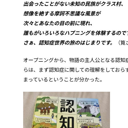
出会ったことがない未知の民族がクラス村、
想像を絶する摩訶不思議な風景が
次々とあなたの目の前に現れ、
誰もがいろいろなハプニングを体験するので
さぁ、認知症世界の旅のはじまりです。
（筧
オープニングから、物語の主人公となる認知
らは、まず認知症に関しての理解をしておら
まっているということが分かった。