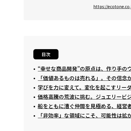
https://ecotone.co.
目次
“幸せな商品開発”の原点は、作り手の
「価値あるものは売れる」。その信念
学びを力に変えて。変化を起こすリー
価格高騰の荒波に挑む。ジュエリービ
船をともに漕ぐ仲間を見極める、経営
「非効率」な領域にこそ、可能性は拡