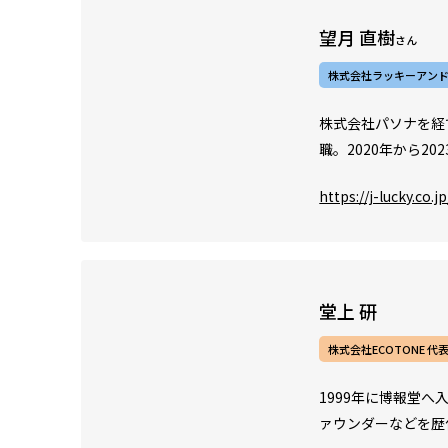
望月 直樹
さん
株式会社ラッキーアンド
株式会社パソナを経
職。2020年から
https://j-lucky.co.jp
堂上 研
株式会社ECOTONE 代
1999年に博報堂へ
ァウンダーなどを歴任