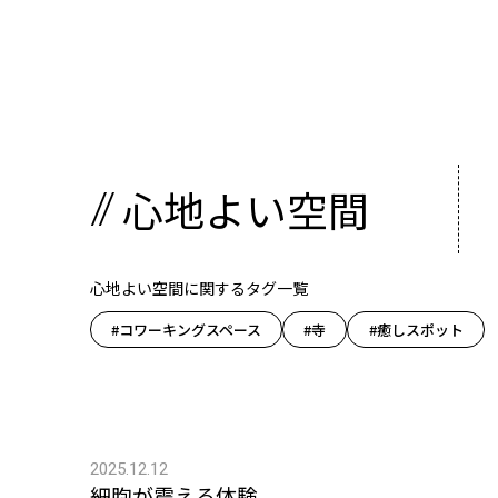
心地よい空間
心地よい空間に関するタグ一覧
#コワーキングスペース
#寺
#癒しスポット
2025.12.12
細胞が震える体験