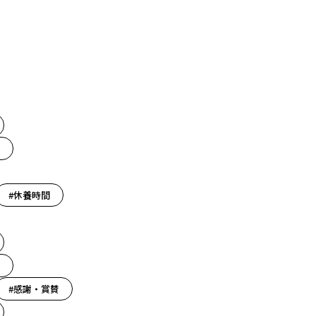
#休養時間
#感謝・賞賛