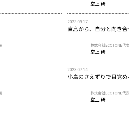
堂上 研
2023.09.17
直島から、自分と向き合
長
株式会社ECOTONE代表
堂上 研
2023.07.14
小鳥のさえずりで目覚め
長
株式会社ECOTONE代表
堂上 研