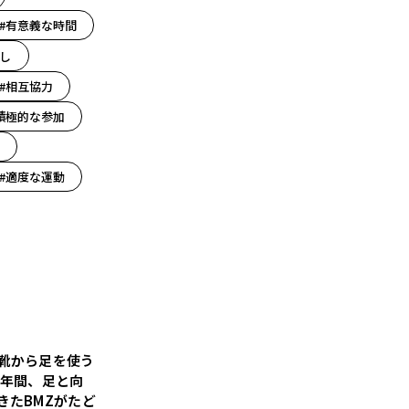
#有意義な時間
し
#相互協力
積極的な参加
#適度な運動
靴から足を使う
5年間、足と向
きたBMZがたど