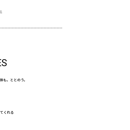
長
ES
体も。ととのう。
えてくれる