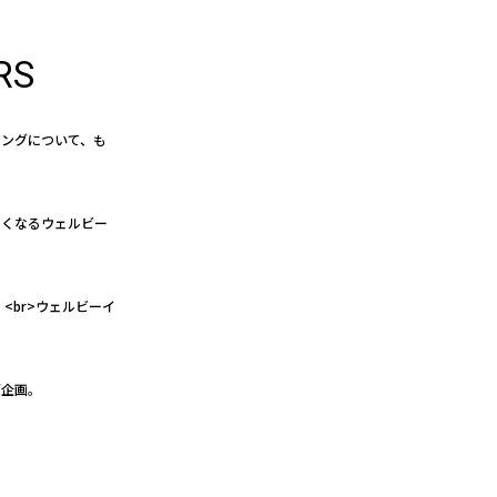
RS
イングについて、も
たくなるウェルビー
<br>ウェルビーイ
グ企画。