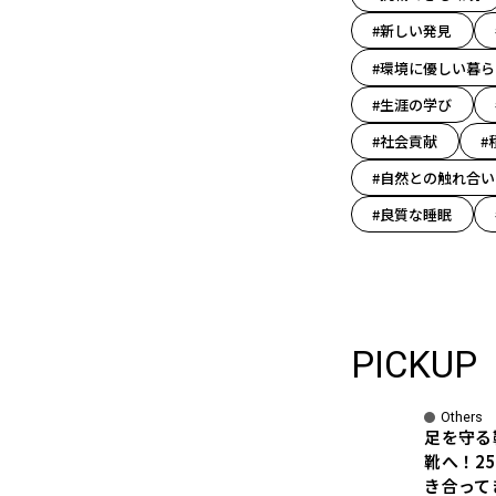
#新しい発見
#環境に優しい暮ら
#生涯の学び
#社会貢献
#
#自然との触れ合い
#良質な睡眠
PICKUP
Others
足を守る
靴へ！2
き合って