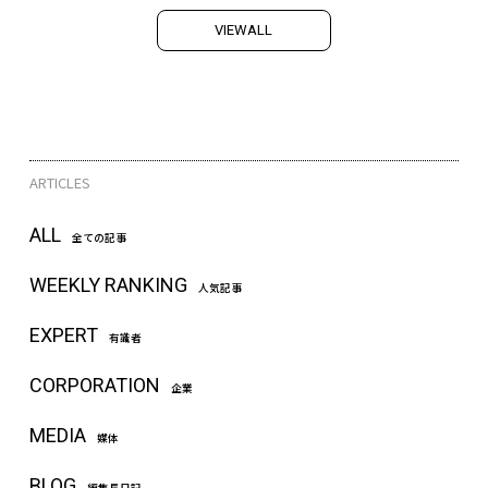
V
I
E
W
A
L
L
ARTICLES
ALL
全ての記事
WEEKLY RANKING
人気記事
EXPERT
有識者
CORPORATION
企業
MEDIA
媒体
BLOG
編集長日記