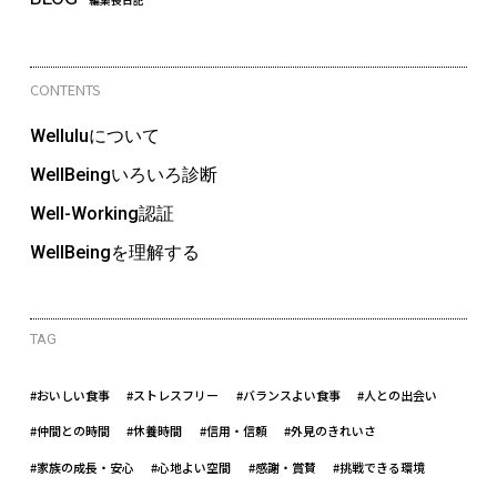
CONTENTS
Welluluについて
WellBeingいろいろ診断
Well-Working認証
WellBeingを理解する
TAG
#おいしい食事
#ストレスフリー
#バランスよい食事
#人との出会い
#仲間との時間
#休養時間
#信用・信頼
#外見のきれいさ
#家族の成長・安心
#心地よい空間
#感謝・賞賛
#挑戦できる環境