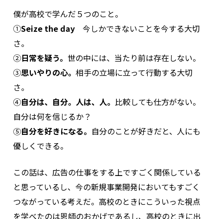
僕が高校で学んだ５つのこと。
①
Seize the day
今しかできないことを今する大切
さ。
②
日常を疑う。
世の中には、当たり前は存在しない。
③
思いやりの心。
相手の立場に立って行動する大切
さ。
④
自分は、自分。人は、人。
比較しても仕方がない。
自分は何を信じるか？
⑤
自分を好きになる。
自分のことが好きだと、人にも
優しくできる。
この話は、広告の仕事をする上ですごく関係している
と思っているし、今の新規事業開発においてもすごく
つながっている考えだ。高校のときにこういった視点
を学べたのは恩師のおかげであるし、高校のときに出