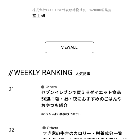
株式会社ECOTONE代表取締役社長 Wellulu編集長
堂上 研
V
I
E
W
A
L
L
WEEKLY RANKING
人気記事
Others
セブンイレブンで買えるダイエット食品
50選！朝・昼・夜におすすめのごはんや
おやつも紹介
#バランスよい食事
#ダイエット
Others
すき家の牛丼のカロリー・栄養成分一覧