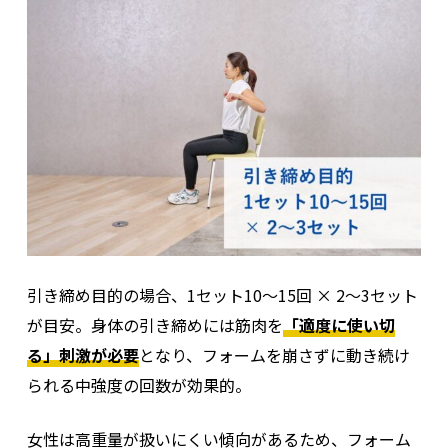
きな筋肉は身体全体の代謝に影響し、姿勢やスタイル
にもつながる。
しかし女性は腕や肩に力が入りやすい傾向があり、狙
った部位を適切に使えないケースが多い。
そのため、トレーニング
序盤に大きく動かせる基本的
なトレーニング
をおこない、正しい筋肉を動員する習
慣を身につけることが不可欠。
大きな筋肉が効率よく働くことで、シルエットの改善
引き締め目的の場合、1セット10〜15回 × 2〜3セット
や引き締まり効果も得られやすくなる。
が目安。身体の引き締めには筋肉を
「適度に使い切
る」刺激が必要
となり、フォームを崩さずに動き続け
られる中強度の回数が効果的。
女性は高重量が扱いにくい傾向があるため、フォーム