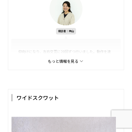
検証者：神山
仰向けになり、左右交互に20回ずつ行いました。動作を速
くすると勢いで起き上がれてしまい、腹部への刺激が弱くな
もっと情報を見る
る感覚がありました。
ゆっくりひねるように動かすと、腹筋の横側が収縮するのが
はっきりわかり、回数後半では腹斜筋が焼けるような感覚に
なりました。首に力が入ると疲労感が強く出たため、フォー
ム維持が難しかったです。
ワイドスクワット