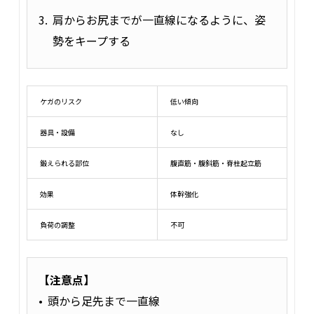
肩からお尻までが一直線になるように、姿
勢をキープする
ケガのリスク
低い傾向
器具・設備
なし
鍛えられる部位
腹直筋・腹斜筋・脊柱起立筋
効果
体幹強化
負荷の調整
不可
【注意点】
頭から足先まで一直線