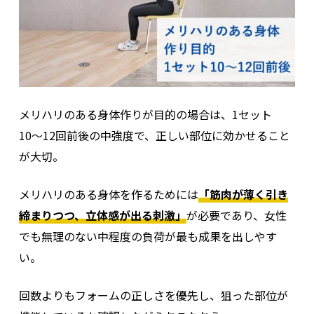
筋トレは継続してこそ効果が現れるため、女性にとっ
て無理なく続けられる強度と頻度を選ぶことが大切。
女性はホルモンバランスや体調の変化が大きく、
日に
よって運動への適応度が異なる
傾向に。そのため毎日
高強度でおこなうよりも、
週2〜3回のペースで適切な
メリハリのある身体作りが目的の場合は、1セット
負荷を維持
したほうが、ケガの予防と成果の両立がし
10〜12回前後の中強度で、正しい部位に効かせること
やすい。
が大切。
疲労が強い日はフォームづくりに集中し、調子がよい
メリハリのある身体を作るためには
「筋肉が薄く引き
日は負荷を上げるなど、状況に合わせた調整をするこ
締まりつつ、立体感が出る刺激」
が必要であり、女性
とで習慣化につながる。
でも無理のない中程度の負荷が最も成果を出しやす
い。
筋トレとセットで生活習慣を整える
回数よりもフォームの正しさを優先し、狙った部位が