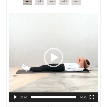
動
画
プ
レ
ー
ヤ
ー
監修者：つむら
ひざつきプランクは、体幹トレーニングの中でも初心者がフ
ォームを学ぶのに適したトレーニングです。腹直筋だけでな
く、腹横筋や骨盤周囲の筋肉も同時に働きます。
ひざをついていても負荷は十分にかかるため、頭からひざま
でを一直線に保つ意識が重要です。腰が反りやすい場合は、
00:00
00:13
お腹を軽くへこませるように力を入れ、自然な呼吸を続けな
がら行いましょう。