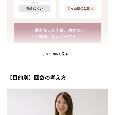
もっと情報を見る
女性が筋トレの効果を最大化するためには、まず筋肉
が本来の動きを発揮できる可動域を確保することが大
切。猫背や巻き肩などの姿勢のクセがあると、
筋肉が
【目的別】回数の考え方
十分に伸び縮みできず、狙った部位に刺激が届きにく
くなる。
とくに肩まわりや胸まわりの硬さは、動作の主導が腕
や肩に偏る原因となり、トレーニング効率を大きく低