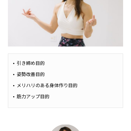
下させる。
筋トレ前に
ストレッチや軽いウォーミングアップ
を取
り入れ、関節と筋肉がスムーズに動く状態をつくるこ
とで、正確にターゲット部位を使える。
大きな筋肉から優先的に鍛える
引き締め目的
姿勢改善目的
メリハリのある身体作り目的
筋力アップ目的