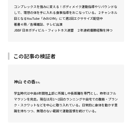
コンプレックスを強みに変える！ボディメイク運動指導やリバウンドな
しで、理想の体を手に入れる食事指導をおこなっている。２チャンネル
目となるYouTube「みおGYM」にて週2回エクササイズ配信中
著書４冊／各種雑誌、テレビ出演
JBBF 日本ボディビル・フィットネス連盟 ２年連続優勝経験を持つ
この記事の検証者
神山 その香
さん
学生時代は中高6年間陸上部に所属し中長距離を専門とし、昨年はフル
マラソンを完走。現在は月1〜2回のランニングや自宅での腹筋・プラン
ク・スクワットなどを中心に取り入れている。日常的に身体を動かす意
識を持ちつつ、無理のない範囲で運動習慣を続けている。