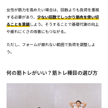
女性が筋力を高めたい場合は、回数よりも負荷を重視
する必要があり、
少ない回数でしっかり筋肉を使い切
ることを意識
しよう。そうすることで基礎代謝の向上
や疲れにくさの改善にもつながる。
筋トレの効果を最大限に引き出すためには、生活習慣
の改善をセットでおこなうことが不可欠。
姿勢・睡
ただし、フォームが崩れない範囲で負荷を調整しよ
眠・呼吸・歩き方といった日常の動作は、体型や筋肉
う。
の働きに大きな影響を与える
。
とくに女性は姿勢が崩れやすく、胸やお腹まわりの筋
何の筋トレがいい？筋トレ種目の選び方
肉が機能しにくい状態に陥りやすい。筋トレだけでな
く、日常の姿勢を整え、適度な睡眠を確保し、深い呼
吸を習慣化することで、引き締まりや代謝の改善が促
進される。