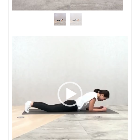
動
画
プ
レ
ー
ヤ
ー