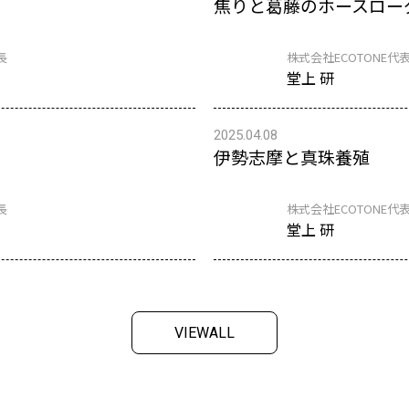
焦りと葛藤のホースロー
長
株式会社ECOTONE代表
堂上 研
2025.04.08
伊勢志摩と真珠養殖
長
株式会社ECOTONE代表
堂上 研
V
I
E
W
A
L
L