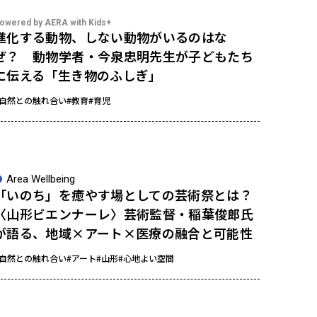
owered by AERA with Kids+
進化する動物、しない動物がいるのはな
ぜ？ 動物学者・今泉忠明先生が子どもたち
に伝える「生き物のふしぎ」
#自然との触れ合い
#教育
#育児
Area Wellbeing
「いのち」を癒やす場としての芸術祭とは？
〈山形ビエンナーレ〉芸術監督・稲葉俊郎氏
が語る、地域×アート×医療の融合と可能性
#自然との触れ合い
#アート
#山形
#心地よい空間