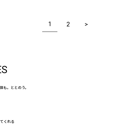
1
2
ES
体も。ととのう。
えてくれる