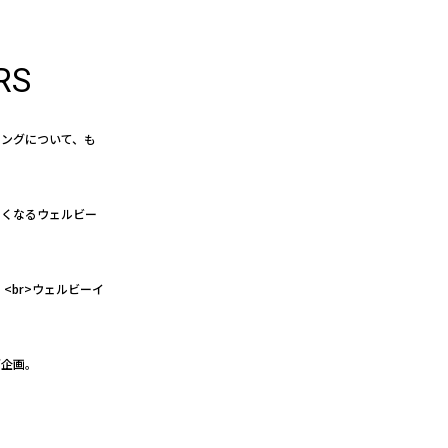
RS
イングについて、も
たくなるウェルビー
<br>ウェルビーイ
グ企画。