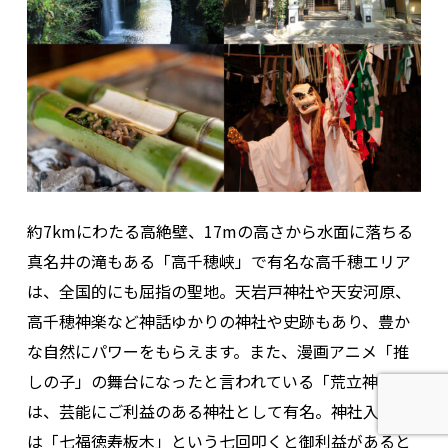
約7kmにわたる高絶壁、17mの高さから水面に落ちる
真名井の滝もある「高千穂峡」で有名な高千穂エリア
は、全国的にも屈指の聖地。天岩戸神社や天安河原、
高千穂神楽など神話ゆかりの神社や史跡もあり、豊か
な自然にパワーをもらえます。また、漫画アニメ「推
しの子」の舞台になったと言われている「荒立神社」
は、芸能にご利益のある神社として有名。神社入口に
は「七福徳寿板木」という七回叩くと御利益があると