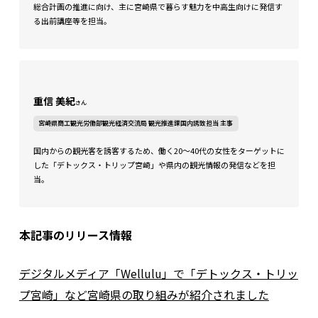
総合計画の推進に向け、主に宮崎県で暮らす魅力を中高生向けに発信す
る出前講座等を担当。
重信 美紀
さん
宮崎県商工観光労働部観光経済交流局 観光推進課国内誘致担当 主事
国内からの観光客を誘客するため、働く20～40代の女性をターゲットに
した「デトックス・トリップ宮崎」や県内の観光情報の発信などを担
当。
本記事のリリース情報
デジタルメディア「Wellulu」で「デトックス・トリッ
プ宮崎」など宮崎県の取り組みが紹介されました