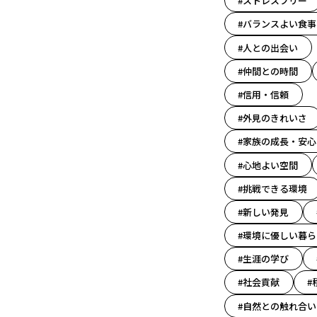
#ストレスフリー
#バランスよい食事
#人との出会い
#仲間との時間
#信用・信頼
#外見のきれいさ
#家族の成長・安心
#心地よい空間
#挑戦できる環境
#新しい発見
#環境に優しい暮ら
#生涯の学び
#社会貢献
#
#自然との触れ合い