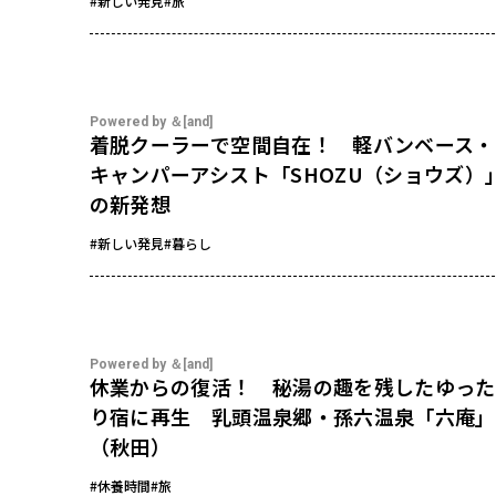
#新しい発見
#旅
Powered by ＆[and]
着脱クーラーで空間自在！ 軽バンベース・
キャンパーアシスト「SHOZU（ショウズ）
の新発想
#新しい発見
#暮らし
Powered by ＆[and]
休業からの復活！ 秘湯の趣を残したゆった
り宿に再生 乳頭温泉郷・孫六温泉「六庵」
（秋田）
#休養時間
#旅