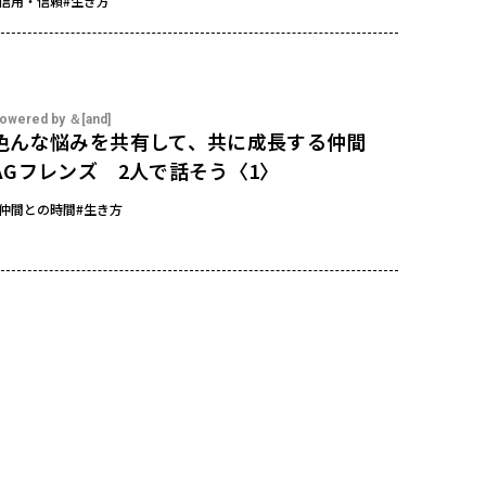
#信用・信頼
#生き方
owered by ＆[and]
色んな悩みを共有して、共に成長する仲間
AGフレンズ 2人で話そう〈1〉
#仲間との時間
#生き方