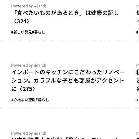
Powered by ＆[and]
P
「食べたいものがあるとき」は健康の証し
〈324〉
#新しい発見
#暮らし
Powered by ＆[and]
P
インポートのキッチンにこだわったリノベー
ション。カラフルな子ども部屋がアクセント
に〈275〉
#心地よい空間
#暮らし
Powered by ＆[and]
P