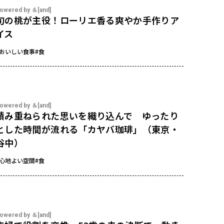
owered by ＆[and]
旬の桃が主役！ローリエ香る爽やか手作りア
イス
#おいしい食事
#食
owered by ＆[and]
積み重ねられた思いを織り込んで ゆったり
とした時間が流れる「カヤバ珈琲」（東京・
谷中）
#心地よい空間
#食
owered by ＆[and]