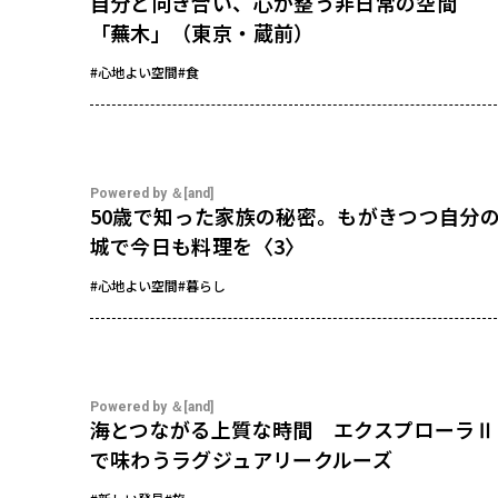
自分と向き合い、心が整う非日常の空間
「蕪木」（東京・蔵前）
#心地よい空間
#食
Powered by ＆[and]
50歳で知った家族の秘密。もがきつつ自分
城で今日も料理を〈3〉
#心地よい空間
#暮らし
Powered by ＆[and]
海とつながる上質な時間 エクスプローラⅡ
で味わうラグジュアリークルーズ