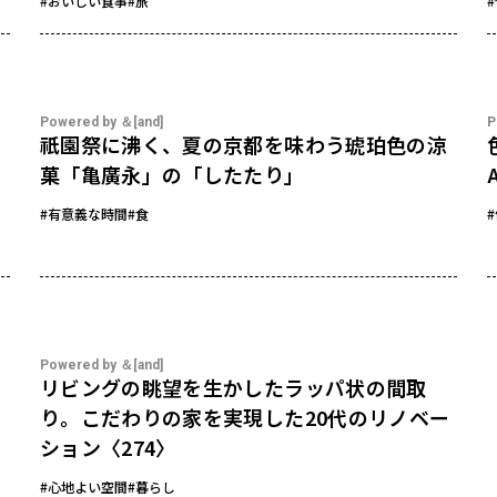
#おいしい食事
#旅
Powered by ＆[and]
P
祇園祭に沸く、夏の京都を味わう琥珀色の涼
」
菓「亀廣永」の「したたり」
#有意義な時間
#食
Powered by ＆[and]
リビングの眺望を生かしたラッパ状の間取
り。こだわりの家を実現した20代のリノベー
ション〈274〉
#心地よい空間
#暮らし