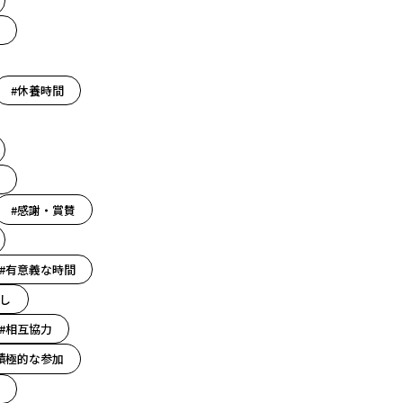
#休養時間
#感謝・賞賛
#有意義な時間
し
#相互協力
積極的な参加