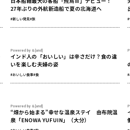
日本船籍最大の客船「飛鳥Ⅲ」デビュー！
27年ぶりの外航新造船で夏の北海道へ
#新しい発見
#旅
Powered by ＆[and]
P
の
インド人の「おいしい」は辛さだけ？食の違
いを楽しむ夫婦の姿
#おいしい食事
#食
Powered by ＆[and]
P
“畑から始まる”幸せな温泉ステイ 由布院温
泉「ENOWA YUFUIN」（大分）