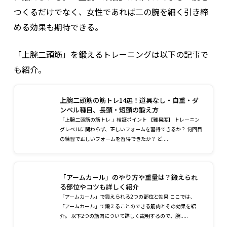
つくるだけでなく、女性であれば二の腕を細く引き締
める効果も期待できる。
「上腕二頭筋」を鍛えるトレーニングは以下の記事で
も紹介。
上腕二頭筋の筋トレ14選！道具なし・自重・ダ
ンベル種目、長頭・短頭の鍛え方
「上腕二頭筋の筋トレ 」検証ポイント 【難易度】 トレーニン
グレベルに関わらず、正しいフォームを習得できるか？ 何回目
の練習で正しいフォームを習得できたか？ ど.....
「アームカール」のやり方や重量は？鍛えられ
る部位やコツも詳しく紹介
「アームカール」で鍛えられる2つの部位と効果 ここでは、
「アームカール」で鍛えることのできる筋肉とその効果を紹
介。 以下2つの筋肉について詳しく説明するので、腕.....