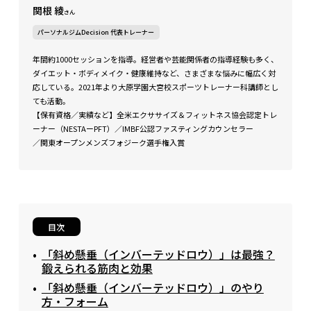
関根 綾
さん
パーソナルジムDecision 代表トレーナー
年間約1000セッションを指導。経営者や芸能関係者の指導経験も多く、
ダイエット・ボディメイク・健康維持など、さまざまな悩みに幅広く対
応している。2021年より大原学園大宮校スポーツトレーナー科講師とし
ても活動。
【保有資格／実績など】全米エクササイズ＆フィットネス協会認定トレ
ーナー（NESTAーPFT）／IMBF公認ファスティングカウンセラー
／関東オープンメンズフォジーク選手権入賞
目次
「斜め懸垂（インバーテッドロウ）」は最強？
鍛えられる筋肉と効果
「斜め懸垂（インバーテッドロウ）」のやり
方・フォーム