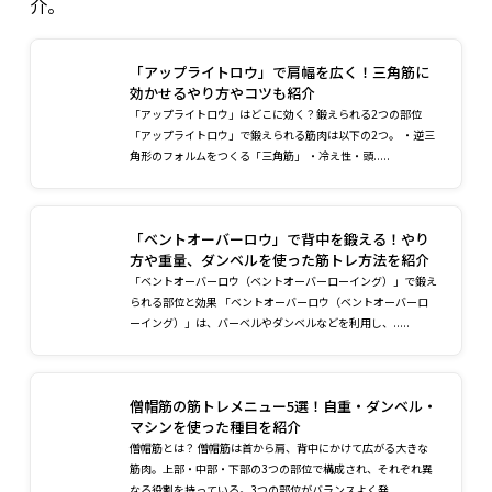
介。
「アップライトロウ」で肩幅を広く！三角筋に
効かせるやり方やコツも紹介
「アップライトロウ」はどこに効く？鍛えられる2つの部位
「アップライトロウ」で鍛えられる筋肉は以下の2つ。 ・逆三
角形のフォルムをつくる「三角筋」 ・冷え性・頭.....
「ベントオーバーロウ」で背中を鍛える！やり
方や重量、ダンベルを使った筋トレ方法を紹介
「ベントオーバーロウ（ベントオーバーローイング）」で鍛え
られる部位と効果 「ベントオーバーロウ（ベントオーバーロ
ーイング）」は、バーベルやダンベルなどを利用し、.....
僧帽筋の筋トレメニュー5選！自重・ダンベル・
マシンを使った種目を紹介
僧帽筋とは？ 僧帽筋は首から肩、背中にかけて広がる大きな
筋肉。上部・中部・下部の3つの部位で構成され、それぞれ異
なる役割を持っている。3つの部位がバランスよく発.....