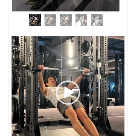
動
画
プ
レ
ー
ヤ
ー