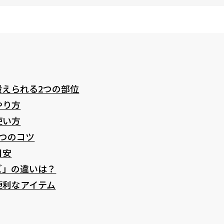
えられる2つの部位
やり方
使い方
つのコツ
目安
ズ」の違いは？
便利なアイテム