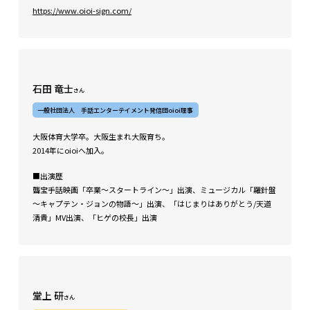
https://www.oioi-sign.com/
石田 竜士
さん
一般社団法人 手話エンターテイメント発信団oioi理事
大阪体育大学卒。大阪生まれ大阪育ち。
2014年にoioiへ加入。
■出演歴
聾宝手話映画「卒業〜スタートライン〜」出演、ミュージカル「羅針盤
～キャプテン・ジョンの物語～」出演、「はじまりはありがとう/天道
清貴」MV出演、「ヒゲの校長」出演
堂上 研
さん