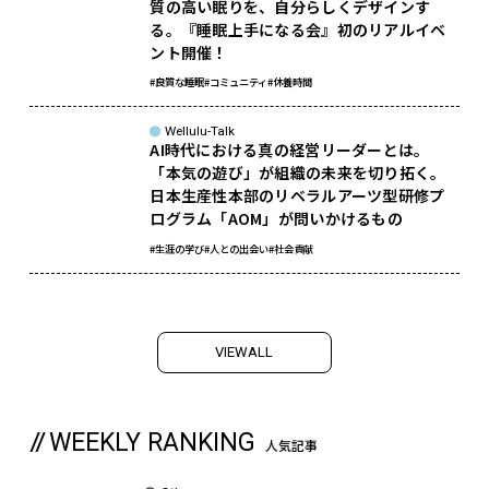
質の高い眠りを、自分らしくデザインす
る。『睡眠上手になる会』初のリアルイベ
ント開催！
#良質な睡眠
#コミュニティ
#休養時間
sponsored
Wellulu-Talk
AI時代における真の経営リーダーとは。
「本気の遊び」が組織の未来を切り拓く。
日本生産性本部のリベラルアーツ型研修プ
ログラム「AOM」が問いかけるもの
#生涯の学び
#人との出会い
#社会貢献
V
I
E
W
A
L
L
WEEKLY RANKING
人気記事