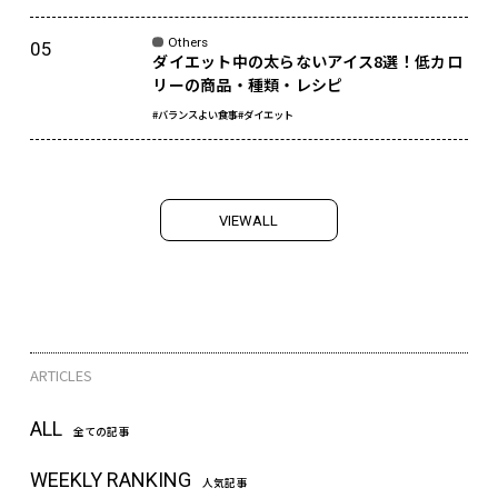
Others
ダイエット中の太らないアイス8選！低カロ
リーの商品・種類・レシピ
#バランスよい食事
#ダイエット
V
I
E
W
A
L
L
ARTICLES
ALL
全ての記事
WEEKLY RANKING
人気記事