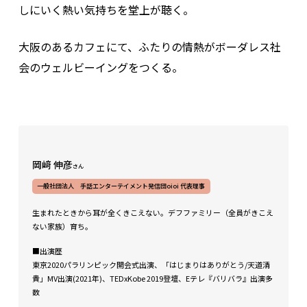
しにいく熱い気持ちを堂上が聴く。
大阪のあるカフェにて、ふたりの情熱がボーダレス社
会のウェルビーイングをつくる。
岡﨑 伸彦
さん
一般社団法人 手話エンターテイメント発信団oioi 代表理事
生まれたときから耳が全くきこえない。デフファミリー（全員がきこえ
ない家族）育ち。
■出演歴
東京2020パラリンピック開会式出演、「はじまりはありがとう/天道清
貴」MV出演(2021年)、TEDxKobe 2019登壇、Eテレ『バリバラ』出演多
数