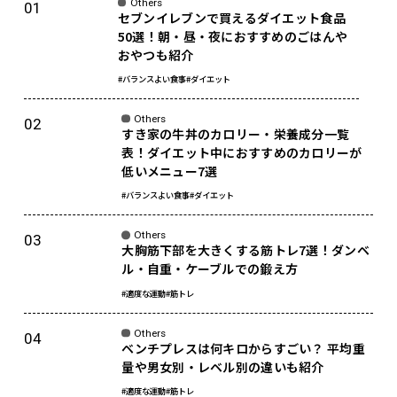
Others
セブンイレブンで買えるダイエット食品
50選！朝・昼・夜におすすめのごはんや
おやつも紹介
#バランスよい食事
#ダイエット
Others
すき家の牛丼のカロリー・栄養成分一覧
表！ダイエット中におすすめのカロリーが
低いメニュー7選
#バランスよい食事
#ダイエット
Others
大胸筋下部を大きくする筋トレ7選！ダンベ
ル・自重・ケーブルでの鍛え方
#適度な運動
#筋トレ
Others
ベンチプレスは何キロからすごい？ 平均重
量や男女別・レベル別の違いも紹介
#適度な運動
#筋トレ