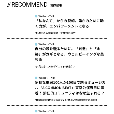
RECOMMEND
関連記事
Wellulu-Talk
「私なんて」からの脱却。誰かのために動
く力が、エンパワーメントになる
#挑戦できる環境
#感謝・賞賛
#相互協力
Wellulu-Talk
自分の殻を破るために。「刺激」と「余
裕」がカギとなる、ウェルビーイングな美
容術
#外見のきれいさ
#ダイエット
#美容ケア
Wellulu-Talk
多様な市民100人が100日で創るミュージカ
ル「A COMMON BEAT」東京公演当日に密
着！ 熱狂的コミュニティはなぜ生まれる？
#仲間との時間
#コミュニティ
#心地よい空間
#挑戦できる環境
Wellulu-Talk