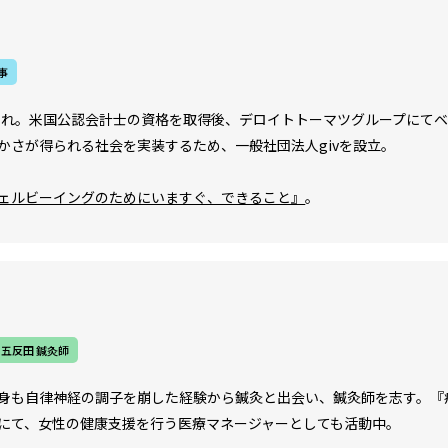
事
生まれ。米国公認会計士の資格を取得後、デロイトトーマツグループにて
かさが得られる社会を実装するため、一般社団法人givを設立。
ェルビーイングのためにいますぐ、できること』
。
五反田 鍼灸師
身も自律神経の調子を崩した経験から鍼灸と出会い、鍼灸師を志す。『
にて、女性の健康支援を行う医療マネージャーとしても活動中。