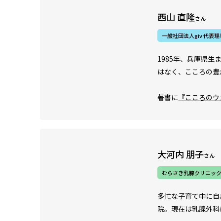
西山 直隆
さん
一般社団法人giv 代表理
1985年、兵庫県
はなく、こころの豊
著書に
『こころのウ
大河内 朋子
さん
むらさき乳腺クリニック
多忙な子育て中に自
院。現在は乳腺外科