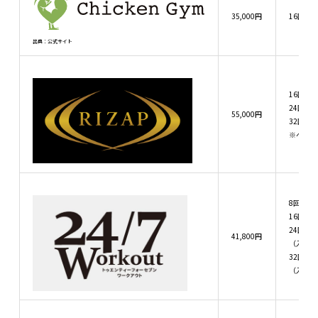
35,000円
16回：
出典：公式サイト
16回：32
24回：47
55,000円
32回：61
※ベーシ
8回：14
16回：25
24回：34
41,800円
（入会金
32回：43
（入会金