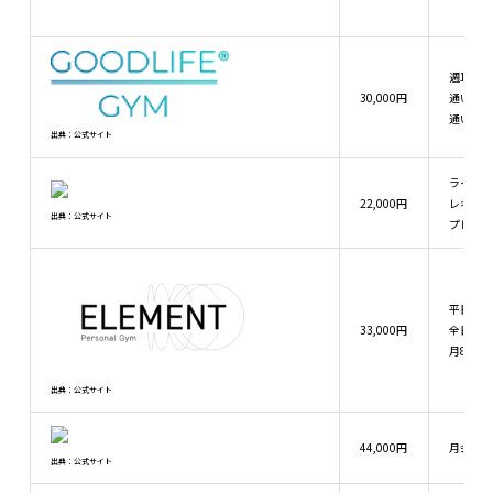
週1回：月
30,000円
通い放題
通い放題p
出典：公式サイト
ライトプ
22,000円
レギュラ
出典：公式サイト
プレミア
平日デイ
33,000円
全日フル
月8回プラ
出典：公式サイト
44,000円
月会費（
出典：公式サイト