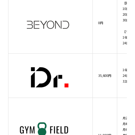
【回数券
10回：9
20回：17
30回：24
0円
【ライフ
16回：28
24回：42
16回：14
35,600円
24回：20
32回：26
月2回：1
月4回：3
月6回：4