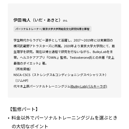
伊田 暁人（いだ・あきと）
さん
パーソナルトレーナー/東京大学大学院総合文化研究科博士課程
学生時代からラグビー選手として活躍し、2017～2019年には実業団の
横河武蔵野アトラスターズに所属。2020年より東京大学大学院にて、筋
生理学を研究。現在は博士過程で研究を行ないながら、BulkyLabを主
宰。ヘルスケアアプリ『OWN.』監修。Testosterone氏との共著『史上
最強のダイエット』著。
〔所有資格〕
NSCA-CSCS（ストレングス&コンディショニングスペシャリスト）
〔ジムHP〕
代々木上原パーソナルトレーニングジム
|Bulky Lab(バルキーラボ)
【監修パート】
料金以外でパーソナルトレーニングジムを選ぶとき
の大切なポイント