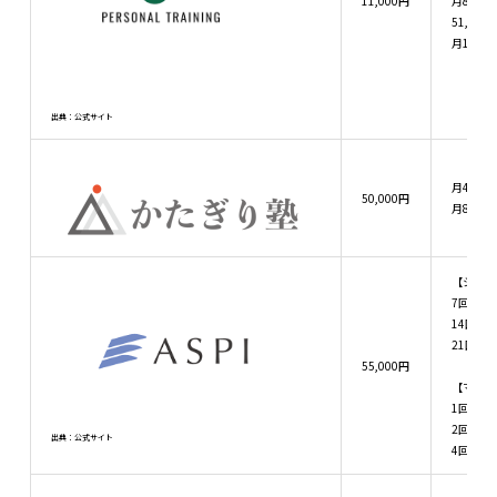
11,000円
月8回：
51,700
月12回：
出典：公式サイト
月4回：3
50,000円
月8回：5
【シェイ
7回：10
14回：21
21回：31
55,000円
【マンス
1回：7,
2回：15
出典：公式サイト
4回：28