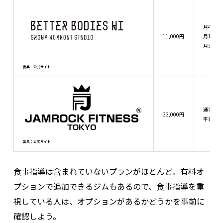
月4回：1
11,000円
月12回：
月30回：
出典：公式サイト
通常プラ
33,000円
平日デイ
出典：公式サイト
食事指導は含まれていないプランがほとんど。有料オ
プションで追加できるジムもあるので、食事指導を重
視している人は、オプションがあるかどうかを事前に
確認しよう。