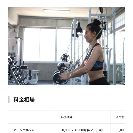
料金相場
料金相場
入会金
パーソナルジム
60,000～160,000円ほど（8回）
35,000～4