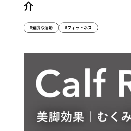
介
#適度な運動
#フィットネス