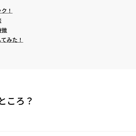
ック！
談
特徴
してみた！
ところ？