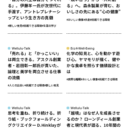
る」。伊藤羊一氏が次世代に
る」へ。森永製菓が育む、お
手渡す、アントレプレナーシ
いしさの先にある“心の健康”
ップという生き方の真髄
#おいしい食事
#共創
#挑戦できる環境
#新しい発見
#挑戦できる環境
#生涯の学び
Wellulu-Talk
Biz4-Well-Being
「売れる」と「かっこいい」
化学の知見と、心を動かす遊
は両立できる。アスクル創業
び心。ヤマモリが描く、健や
者・岩田彰一郎氏が貫いた、
かな食卓を照らす価値設計と
論理と美学を両立させる仕事
は
の流儀
#良質な睡眠
#おいしい食事
#挑戦できる環境
#人との出会い
#挑戦できる環境
#新しい発見
Wellulu-Talk
Wellulu-Talk
思考を重ね、折り続ける。折
「越境」はなぜ人を成長させ
り紙・ブックフォールディン
るのか？ ローンディール創業
グクリエイター D.Hinklayが
者と現代表が語る、10年間の