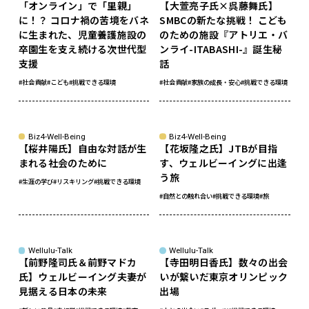
「オンライン」で「里親」
【大萱亮子氏×呉藤舞氏】
に！？ コロナ禍の苦境をバネ
SMBCの新たな挑戦！ こども
に生まれた、児童養護施設の
のための施設『アトリエ・バ
卒園生を支え続ける次世代型
ンライ-ITABASHI-』誕生秘
支援
話
#社会貢献
#こども
#挑戦できる環境
#社会貢献
#家族の成長・安心
#挑戦できる環境
Biz4-Well-Being
Biz4-Well-Being
【桜井陽氏】自由な対話が生
【花坂隆之氏】JTBが目指
まれる社会のために
す、ウェルビーイングに出逢
う旅
#生涯の学び
#リスキリング
#挑戦できる環境
#自然との触れ合い
#挑戦できる環境
#旅
Wellulu-Talk
Wellulu-Talk
【前野隆司氏＆前野マドカ
【寺田明日香氏】数々の出会
氏】ウェルビーイング夫妻が
いが繋いだ東京オリンピック
見据える日本の未来
出場