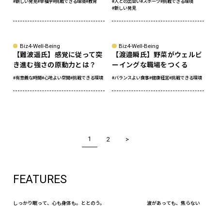
#新しい発見
#幸福学
#挑戦できる環境
#教育
#人との出会い
#スポーツ
#挑戦できる環境
#新しい発見
Biz4-Well-Being
Biz4-Well-Being
【難波遥氏】感覚に従って突
【渡邉瞬氏】野菜がウェルビ
き進む強さの原動力とは？
ーイングな職場をつくる
#有意義な時間
#心地よい空間
#挑戦できる環境
#バランスよい食事
#健康経営
#挑戦できる環境
1
2
FEATURES
しっかり眠って、心も身体も。ととのう。
波があっても、焦らない