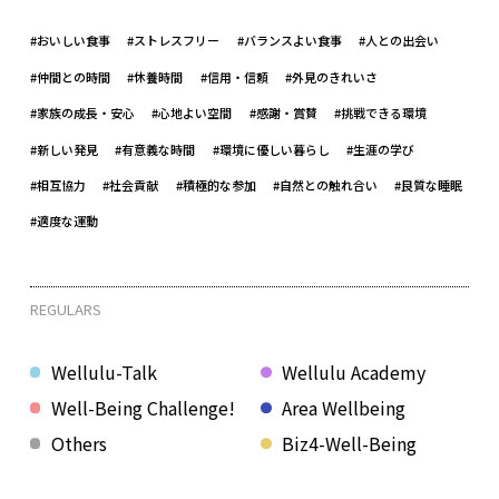
#おいしい食事
#ストレスフリー
#バランスよい食事
#人との出会い
#仲間との時間
#休養時間
#信用・信頼
#外見のきれいさ
#家族の成長・安心
#心地よい空間
#感謝・賞賛
#挑戦できる環境
#新しい発見
#有意義な時間
#環境に優しい暮らし
#生涯の学び
#相互協力
#社会貢献
#積極的な参加
#自然との触れ合い
#良質な睡眠
#適度な運動
REGULARS
Wellulu-Talk
Wellulu Academy
Well-Being Challenge!
Area Wellbeing
Others
Biz4-Well-Being