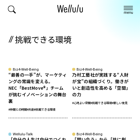
挑戦できる環境
Biz4-Well-Being
Biz4-Well-Being
“最善の一手”が、マーケティ
乃村工藝社が実践する“人財
ングの常識を変える。
が宝”の組織づくり。働きが
NEC「BestMove®」チーム
いと創造性を高める「空間」
が挑むイノベーションの舞台
の力
裏
#心地よい空間
#挑戦できる環境
#新しい発見
#仲間との時間
#共創
#挑戦できる環境
Wellulu-Talk
Biz4-Well-Being
「自分の人生は自分でつくれ
「競い合う」から「共に創