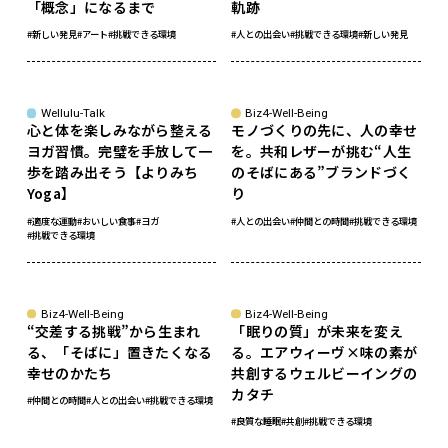
「概念」になるまで
軌跡
#新しい発見
#アート
#挑戦できる環境
#人との出会い
#挑戦できる環境
#新しい発見
Wellulu-Talk
Biz4-Well-Being
心と体を楽しみながら整える
モノづくりの先に、人の幸せ
ヨガ習慣。完璧を手放して一
を。共和レザーが挑む“人生
歩を踏み出そう【よりみち
のそばにある”ブランドづく
Yoga】
り
#適度な運動
#おいしい食事
#ヨガ
#人との出会い
#仲間との時間
#挑戦できる環境
#挑戦できる環境
Biz4-Well-Being
Biz4-Well-Being
“交差する挑戦”から生まれ
「眠りの質」が未来を変え
る、「そばに」置きたくなる
る。エアウィーヴ×味の素が
幸せのかたち
共創するウェルビーイングの
カタチ
#仲間との時間
#人との出会い
#挑戦できる環境
#良質な睡眠
#共創
#挑戦できる環境