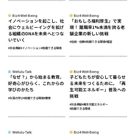
Biz4-Well-Being
Biz4-Well-Being
イノベーションを起こし、社
「おもしろ福利厚生」で実
会にウェルビーイングを拡げ
現！ 離職率1%未満を誇る老
る組織のDNAを未来へとつな
舗企業の新しい挑戦
いでいく
#信用・信頼
#挑戦できる環境
#経営
#社会貢献
#イノベーション
#挑戦できる環境
Wellulu-Talk
Biz4-Well-Being
「なぜ？」から始まる教育。
子どもたちが安心して暮らせ
好奇心がひらく、これからの
る未来をつくるために。「再
学びのかたち
生可能エネルギー」普及への
挑戦
#生涯の学び
#挑戦できる環境
#教育
#社会貢献
#再生可能エネルギー
#挑戦できる環境
Wellulu-Talk
Biz4-Well-Being