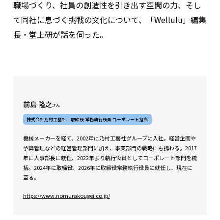
職場づくり、社員の創造性を引き出す空間の力、そし
て同社に息づく挑戦の文化について、「Wellulu」編集
長・堂上研が話を伺った。
前島 隆之
さん
株式会社乃村工藝社 取締役 常務執行役員 コーポレート担当
機械メーカーを経て、2002年に乃村工藝社グループに入社。経営企画や
予算管理などの経営管理部門に加え、事業部門の戦略にも携わる。2017
年に人事部長に就任、2022年より執行役員としてコーポレート部門を統
括。2024年に取締役、2026年に取締役常務執行役員に就任し、現在に
至る。
https://www.nomurakougei.co.jp/