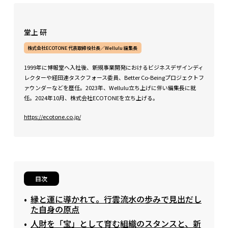
堂上 研
株式会社ECOTONE 代表取締役社長／Wellulu 編集長
1999年に博報堂へ入社後、新規事業開発におけるビジネスデザインディ
レクターや経団連タスクフォース委員、Better Co-Beingプロジェクトフ
ァウンダーなどを歴任。2023年、Wellulu立ち上げに伴い編集長に就
任。2024年10月、株式会社ECOTONEを立ち上げる。
https://ecotone.co.jp/
目次
縁と運に導かれて。行雲流水の歩みで見出だし
た自身の原点
人財を「宝」として育む組織のスタンスと、新