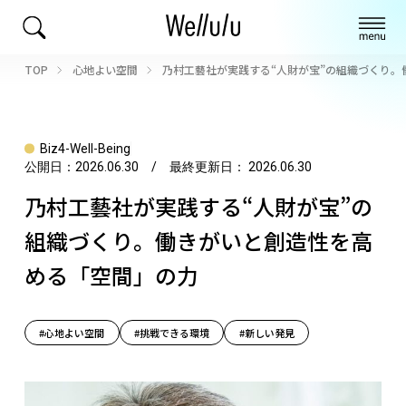
TOP
心地よい空間
乃村工藝社が実践する“人財が宝”の組織づくり
Biz4-Well-Being
公開日：
2026.06.30
/ 最終更新日：
2026.06.30
乃村工藝社が実践する“人財が宝”の
組織づくり。働きがいと創造性を高
める「空間」の力
#心地よい空間
#挑戦できる環境
#新しい発見