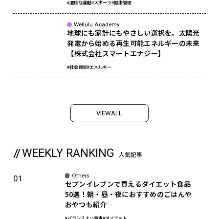
#適度な運動
#スポーツ
#健康管理
Wellulu Academy
地球にも家計にもやさしい選択を。太陽光
発電から始める再生可能エネルギーの未来
【株式会社スマートエナジー】
#社会貢献
#エネルギー
V
I
E
W
A
L
L
WEEKLY RANKING
人気記事
Others
セブンイレブンで買えるダイエット食品
50選！朝・昼・夜におすすめのごはんや
おやつも紹介
#バランスよい食事
#ダイエット