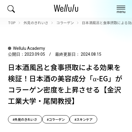
TOP
外見のきれいさ
コラーゲン
日本酒風呂と食事摂取による効
Wellulu Academy
公開日：
2023.09.05
/ 最終更新日：
2024.08.15
日本酒風呂と食事摂取による効果を
検証！日本酒の美容成分「α-EG」が
コラーゲン密度を上昇させる【金沢
工業大学・尾関教授】
#外見のきれいさ
#コラーゲン
#スキンケア