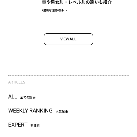
量や男女別・レベル別の違いも紹介
#適度な運動
#筋トレ
V
I
E
W
A
L
L
ARTICLES
ALL
全ての記事
WEEKLY RANKING
人気記事
EXPERT
有識者