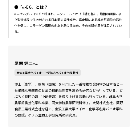
●「α-EG」とは？
α-エチルグルコシドと呼ばれ、エタノールとオリゴ糖を基に、麹菌の酵素によ
り製造過程で生み出される日本酒の旨味成分。真皮層にある線維芽細胞の活性
化を促し、コラーゲン密度の向上を助けるため、その美肌効果が注目されてい
る。
尾関 健二
さん
金沢工業大学バイオ・化学部応用バイオ学科 教授
博士（農学）。麴菌（国菌）を利用した一番複雑な発酵物の日本酒と一
番単純な発酵物の甘酒の機能性物質を高める研究なども行っている。ど
ぶろく特区の町（中能登町）を盛り上げる活動も行っている。岐阜大学
農学部農芸化学科卒業、同大学院農学研究科修了。大関株式会社、築野
食品工業株式会社を経て、金沢工業大学バイオ・化学部応用バイオ学科
の教授。ゲノム生物工学研究所の研究員。