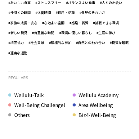
#おいしい食事
#ストレスフリー
#バランスよい食事
#人との出会い
#仲間との時間
#休養時間
#信用・信頼
#外見のきれいさ
#家族の成長・安心
#心地よい空間
#感謝・賞賛
#挑戦できる環境
#新しい発見
#有意義な時間
#環境に優しい暮らし
#生涯の学び
#相互協力
#社会貢献
#積極的な参加
#自然との触れ合い
#良質な睡眠
#適度な運動
REGULARS
Wellulu-Talk
Wellulu Academy
Well-Being Challenge!
Area Wellbeing
Others
Biz4-Well-Being