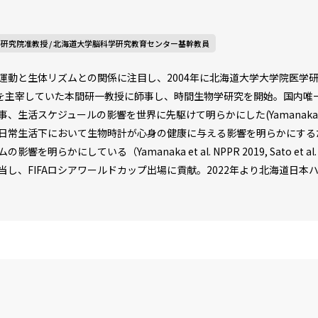
研究院准教授 / 北海道大学脳科学研究教育センター基幹教員
運動と生体リズムとの関係に注目し、2004年に北海道大学大学院医学
室を主宰していた本間研一教授に師事し、時間生物学研究を開始。国内
スケジュールの影響を世界に先駆けて明らかにした(Yamanaka et al. Am J 
日常生活下において生物時計が心身の健康に与える影響を明らかにする
を明らかにしている（Yamanaka et al. NPPR 2019, Sato et a
当し、FIFAロシアワールドカップ出場に貢献。2022年より北海道日