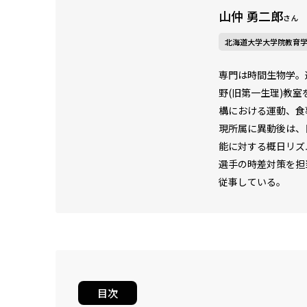
山仲 勇二郎
さん
北海道大学大学院教育学
専門は時間生物学。
野(旧第一生理)教
構における運動、食事、生活
現所属に異動後は、
能に対する概日リズムの影響
選手の時差対策を担
従事している。
目次