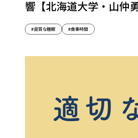
響【北海道大学・山仲
#良質な睡眠
#食事時間