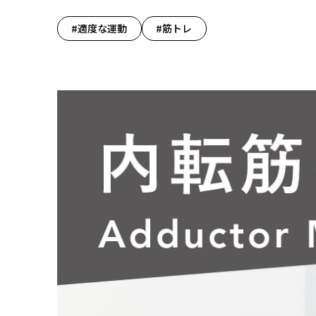
#適度な運動
#筋トレ