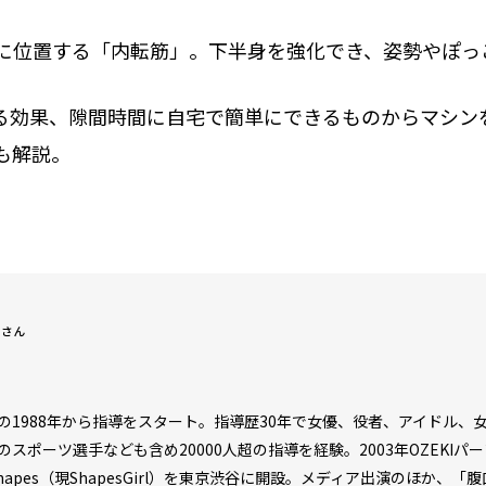
側に位置する「内転筋」。下半身を強化でき、姿勢やぽっ
る効果、隙間時間に自宅で簡単にできるものからマシン
も解説。
き
さん
の1988年から指導をスタート。指導歴30年で女優、役者、アイドル
スポーツ選手なども含め20000人超の指導を経験。2003年OZEKIパ
Shapes（現ShapesGirl）を東京渋谷に開設。メディア出演のほか、「