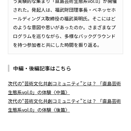
う実験的な集まり「直島芸術生態系vol.0」が開催
された。発起人は、福武財団理事長・ベネッセホ
ールディングス取締役の福武英明氏。そこにはど
のような意図や思いがあったのか。さまざまなプ
ログラムを巡りながら、多様なバックグラウンド
を持つ参加者と共にした時間を振り返る。
中編・後編記事はこちら
次代の“芸術文化共創コミュニティ”とは？ 「直島芸術
生態系vol.0」の体験〈中篇〉
次代の“芸術文化共創コミュニティ”とは？ 「直島芸術
生態系vol.0」の体験〈後篇〉