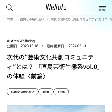
TOP
自然との触れ合い
次代の“芸術文化共創コミュニティ”とは？ 「
Area Wellbeing
公開日：
2023.10.16
/ 最終更新日：
2024.02.13
次代の“芸術文化共創コミュニテ
ィ”とは？ 「直島芸術生態系vol.0」
の体験〈前篇〉
#自然との触れ合い
#直島
#芸術