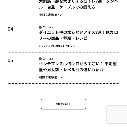
大胸筋下部を大きくする筋トレ7選！ダンベ
ル・自重・ケーブルでの鍛え方
#適度な運動
#筋トレ
Others
ダイエット中の太らないアイス8選！低カロ
リーの商品・種類・レシピ
#バランスよい食事
#ダイエット
Others
ベンチプレスは何キロからすごい？ 平均重
量や男女別・レベル別の違いも紹介
#適度な運動
#筋トレ
V
I
E
W
A
L
L