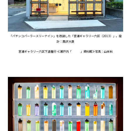
「パチンコパーラースリーナイン」を改装した「宮浦ギャラリー六区（2013）」。設
計：西沢大良
宮浦ギャラリー六区下道基行 ≪瀬戸内「 」資料館≫写真：山本糾