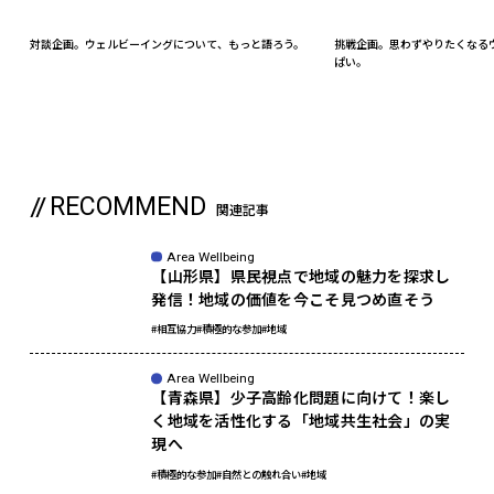
対談企画。ウェルビーイングについて、もっと語ろう。
挑戦企画。思わずやりたくなる
ぱい。
RECOMMEND
関連記事
Area Wellbeing
【山形県】県民視点で地域の魅力を探求し
発信！地域の価値を今こそ見つめ直そう
#相互協力
#積極的な参加
#地域
Area Wellbeing
【青森県】少子高齢化問題に向けて！楽し
く地域を活性化する「地域共生社会」の実
現へ
#積極的な参加
#自然との触れ合い
#地域