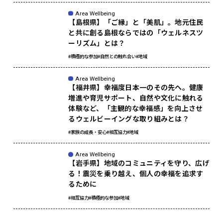
Area Wellbeing
【島根県】「ご縁」と「美肌」。地元住民
と共に創る島根ならではの「ウェルネスツ
ーリズム」とは？
#積極的な参加
#自然との触れ合い
#地域
Area Wellbeing
【福井県】幸福度日本一のその先へ。健康
増進や育児サポート、自然や文化に触れる
体験など、「主観的な幸福感」を向上させ
るウェルビーイングな取り組みとは？
#家族の成長・安心
#相互協力
#地域
Area Wellbeing
【岩手県】地域のコミュニティを守り、広げ
る！震災を乗り越え、個人の幸福を追求す
るために
#相互協力
#積極的な参加
#地域