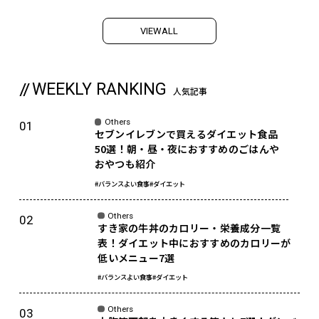
V
I
E
W
A
L
L
WEEKLY RANKING
人気記事
Others
セブンイレブンで買えるダイエット食品
50選！朝・昼・夜におすすめのごはんや
おやつも紹介
#バランスよい食事
#ダイエット
Others
すき家の牛丼のカロリー・栄養成分一覧
表！ダイエット中におすすめのカロリーが
低いメニュー7選
#バランスよい食事
#ダイエット
Others