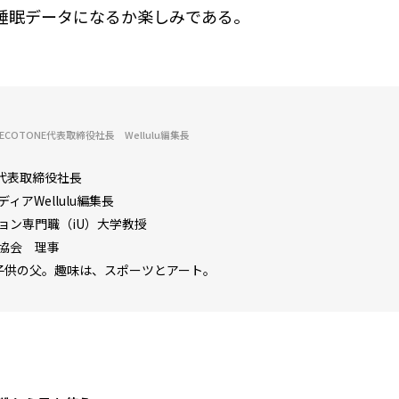
睡眠データになるか楽しみである。
COTONE代表取締役社長 Wellulu編集長
E代表取締役社長
アWellulu編集長
ョン専門職（iU）大学教授
協会 理事
子供の父。趣味は、スポーツとアート。