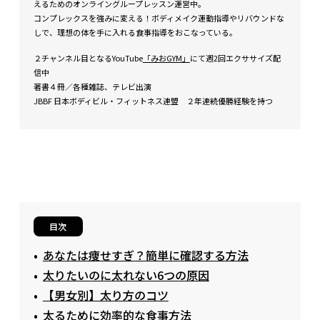
えるためのオンライングループレッスン運営中。
コンプレックスを強みに変える！ボディメイク運動指導やリバウンドな
しで、理想の体を手に入れる食事指導をおこなっている。
２チャンネル目となるYouTube
「みおGYM」
にて週2回エクササイズ配
信中
著書４冊／各種雑誌、テレビ出演
JBBF 日本ボディビル・フィットネス連盟 ２年連続優勝経験を持つ
目次
あなたは痩せすぎ？簡単に確認する方法
太りたいのに太れない6つの原因
【男女別】太り方のコツ
太るために効率的な食事方法