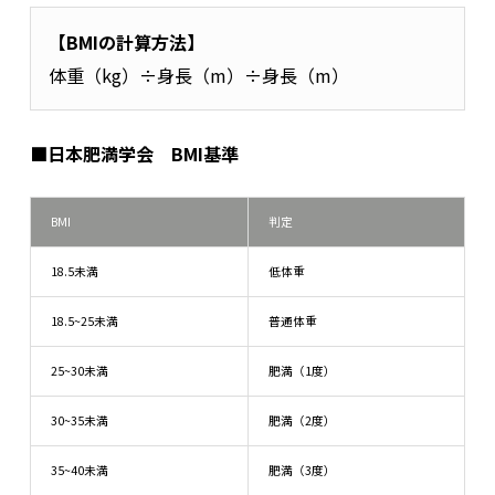
【BMIの計算方法】
体重（kg）÷身長（m）÷身長（m）
■日本肥満学会 BMI基準
BMI
判定
18.5未満
低体重
18.5~25未満
普通体重
25~30未満
肥満（1度）
30~35未満
肥満（2度）
35~40未満
肥満（3度）