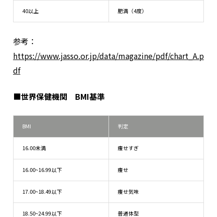
40以上
肥満（4度）
参考：
https://www.jasso.or.jp/data/magazine/pdf/chart_A.p
df
■
世界保健機関 BMI基準
BMI
判定
16.00未満
痩せすぎ
16.00~16.99以下
痩せ
17.00~18.49以下
痩せ気味
18.50~24.99以下
普通体型