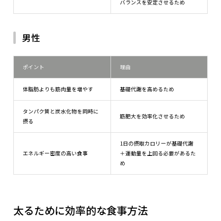
バランスを安定させるため
男性
ポイント
理由
体脂肪よりも筋肉量を増やす
基礎代謝を高めるため
タンパク質と炭水化物を同時に
筋肥大を効率化させるため
摂る
1日の摂取カロリーが基礎代謝
エネルギー密度の高い食事
＋運動量を上回る必要があるた
め
太るために効率的な食事方法