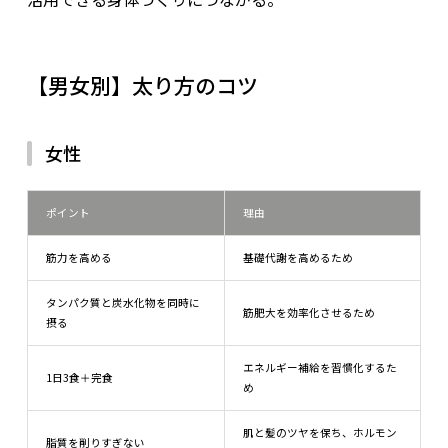
【男女別】太り方のコツ
女性
ポイント
理由
筋力を高める
基礎代謝を高めるため
タンパク質と炭水化物を同時に
筋肥大を効率化させるため
摂る
エネルギー補給を習慣化するた
1日3食＋完食
め
肌と髪のツヤを保ち、ホルモン
脂質を削りすぎない