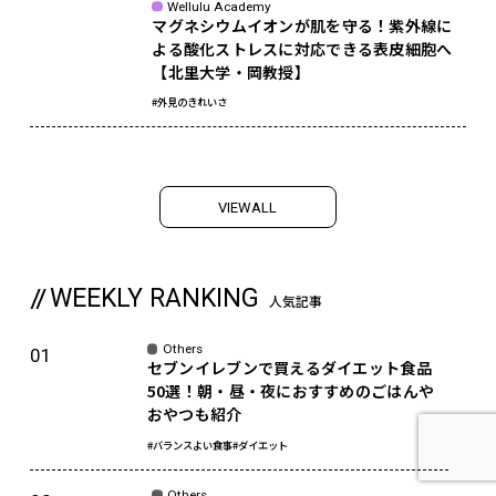
Wellulu Academy
マグネシウムイオンが肌を守る！紫外線に
よる酸化ストレスに対応できる表皮細胞へ
【北里大学・岡教授】
#外見のきれいさ
V
I
E
W
A
L
L
WEEKLY RANKING
人気記事
Others
セブンイレブンで買えるダイエット食品
50選！朝・昼・夜におすすめのごはんや
おやつも紹介
#バランスよい食事
#ダイエット
Others