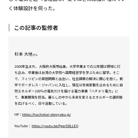
く体験設計を伺った。
この記事の監修者
杉本 大地
さん
2000年生まれ、大阪府大阪市出身。大学卒業までの12年間は野球に打
ち込み、卒業後は台湾の大学院へ国際経営学を学ぶために留学。そこ
で、フィリピンの貧困問題と出会い、社会課題の解決に関心を抱く。新
卒でボーダレス・ジャパンに入社し、現在は気候変動を止めるために自
然エネルギー100％の電気だけを届ける電力事業「ハチドリ電力」に
て、事業開発を担当。暮らしの中から未来を変えるエネルギーの選択肢
を広げるべく、日々活動している。
HP：
https://hachidori-denryoku.jp/
YouTube：
https://youtu.be/Pgar55ILLEQ