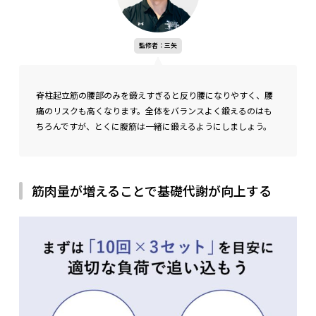
監修者：三矢
主な役割
腕を内側に回したり、後ろに引いたりするなどの動作に関与している
肩甲骨の外側から上腕部、脇の下あたりに位置する
位置
脊柱起立筋の腰部のみを鍛えすぎると反り腰になりやすく、腰
痛のリスクも高くなります。全体をバランスよく鍛えるのはも
ちろんですが、とくに腹筋は一緒に鍛えるようにしましょう。
筋肉量が増えることで基礎代謝が向上する
監修者：三矢
肩胛骨の動きが大きく出すぎないように注意し、肩関節の内転
をしっかりと出しましょう。