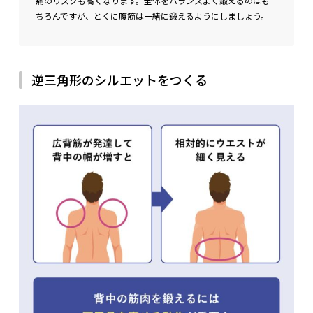
痛のリスクも高くなります。全体をバランスよく鍛えるのはも
ちろんですが、とくに腹筋は一緒に鍛えるようにしましょう。
主な役割
肩甲骨を引き寄せたり、安定させたりする働きがある
逆三角形のシルエットをつくる
位置
肩甲骨の内側に位置する筋肉
監修者：三矢
僧帽筋と同様、肩胛骨をしっかりと寄せ切ることが重要です。