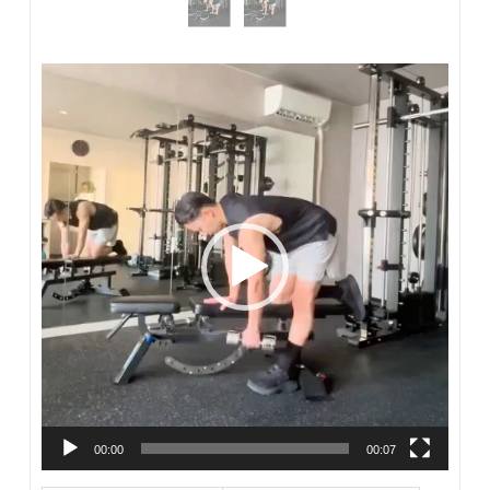
動
画
プ
レ
ー
ヤ
ー
00:00
00:07