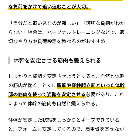
な負荷をかけて追い込むことが大切。
「自分だと追い込むのが難しい」「適切な負荷がわか
身体を起こす動作や姿勢を真っ直ぐに保つ動作に影響
らない」場合は、パーソナルトレーニングなどで、適
主な役割
日常生活では、立ち上がるときや歩行時の身体のバランスに関わる
切なやり方や負荷設定を教わるのがおすすめ。
背骨の両側にある縦に細長い筋肉
位置
体幹を安定させる筋肉も鍛えられる
しっかりと姿勢を安定させようとすると、自然と体幹
の筋肉が働く。とくに
腹筋や脊柱起立筋といった体幹
部の筋肉を使って姿勢を安定させる
必要があり、これ
によって体幹の筋肉も自然と鍛えられる。
体幹が安定した状態をしっかりとキープできている
監修者：三矢
と、フォームも安定してくるので、肩甲骨を寄せなが