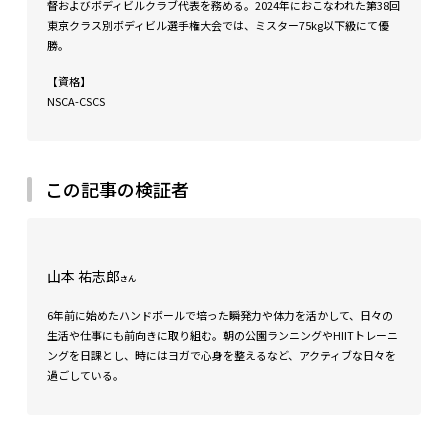
督およびボディビルクラブ代表を務める。2024年におこなわれた第38回
東京クラス別ボディビル選手権大会では、ミスター75kg以下級にて優
勝。
【資格】
NSCA-CSCS
この記事の検証者
山本 祐志郎
さん
6年前に始めたハンドボールで培った瞬発力や体力を活かして、日々の
生活や仕事にも前向きに取り組む。朝の公園ランニングやHIITトレーニ
ングを日課とし、時にはヨガで心身を整えるなど、アクティブな日々を
過ごしている。