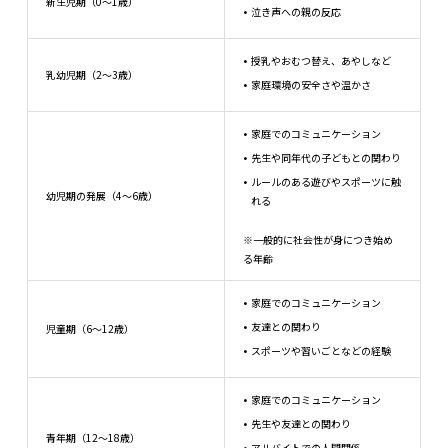
新生児期（0～1歳）
泣き声への親の反応
授乳やおむつ替え、あやしなど
乳幼児期（2～3歳）
家庭環境の安全さや温かさ
家庭でのコミュニケーション
先生や同年代の子どもとの関わり
ルールのある遊びやスポーツに触
幼児期の発展（4～6歳）
れる
※一般的に社会性が身につき始め
る年齢
家庭でのコミュニケーション
友達との関わり
児童期（6～12歳）
スポーツや習いごとなどの経験
家庭でのコミュニケーション
先生や友達との関わり
青年期（12～18歳）
アルバイトでの人間関係