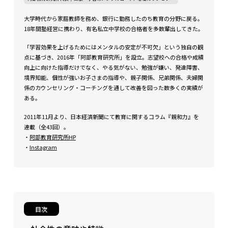
大学時代から家庭教師を務め、銀行に勤務したのち教育の分野に戻る。
18年間塾経営に携わり、有名私立中学校の合格者を多数輩出してきた。
「学習効果を上げるためにはメンタルの安定が不可欠」という独自の観
点に基づき、2016年「阿部教育研究所」を設立。志望校への合格や成績
向上に向けた指導だけでなく、やる気がない、勉強が嫌い、発達障害、
境界知能、個性が強いお子さまの指導や、親子関係、兄弟関係、夫婦関
係のカウンセリング・コーチングを通して改善を図った数多くの実績が
ある。
2011年11月より、日本経済新聞にて教育に関するコラム『親和力』を
連載（全43回）。
・
阿部教育研究所HP
・
Instagram
目次