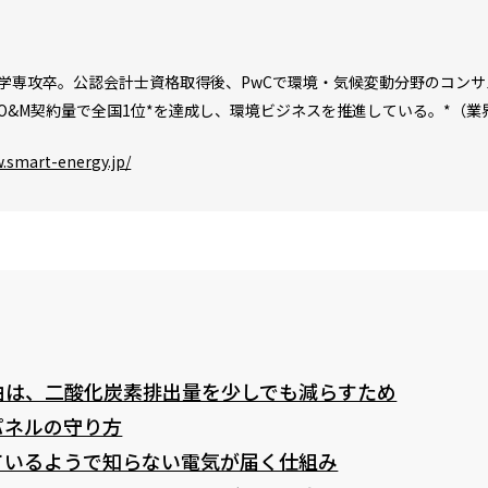
学専攻卒。公認会計士資格取得後、PwCで環境・気候変動分野のコンサ
&M契約量で全国1位*を達成し、環境ビジネスを推進している。*（業界誌『
.smart-energy.jp/
由は、二酸化炭素排出量を少しでも減らすため
パネルの守り方
ているようで知らない電気が届く仕組み