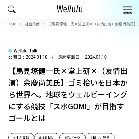
TOP
社会貢献
【馬見塚健一氏×堂上研×（友情出演）余慶尚美氏】
Wellulu-Talk
公開日：
2024.01.10
/ 最終更新日：
2024.01.10
【馬見塚健一氏×堂上研×（友情出
演）余慶尚美氏】ゴミ拾いを日本か
ら世界へ。地球をウェルビーイング
にする競技「スポGOMI」が目指す
ゴールとは
#社会貢献
#ゴミ拾い
#スポーツ
#新しい発見