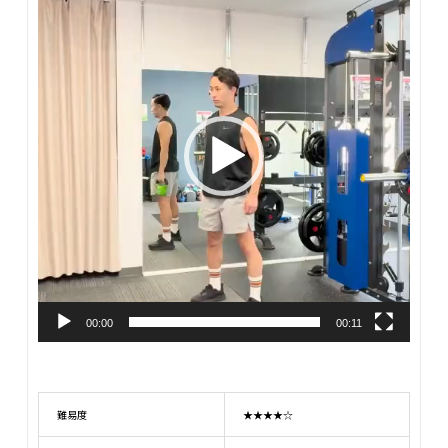
プ
レ
ー
ヤ
ー
検証者：山本
00:00
00:11
頭の上まで持ち上げる動きになることで、一気に負荷が上が
ったように感じました。肩まわりの疲労感が強く、スイング
難易度
★★★★☆
よりも上半身に意識がいってしまう印象です。