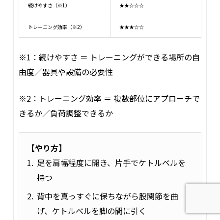
続けやすさ（※1）
★★☆☆☆
勢いで上げると腰が反りやすく、フォーム維持が難しいと感
じました。
トレーニング効率（※2）
★★★☆☆
※1：続けやすさ ＝ トレーニングができる場所の自
由度／器具や設備の必要性
※2：トレーニング効率 ＝ 複数部位にアプローチで
きるか／負荷調整できるか
監修者：おぜき
【やり方】
アメリカンスイングは可動域が大きいため、肩や体幹の安定
足を肩幅程度に開き、片手でケトルベルを
性がより求められます。腰を反らないように腹圧を保ち、コ
持つ
ントロールした動作でおこなうことが重要です。
背中を真っすぐに保ちながら股関節を曲
負荷が高く感じる場合は、まず通常のスイングで動作を習得
げ、ケトルベルを脚の間に引く
してから段階的に取り入れましょう。