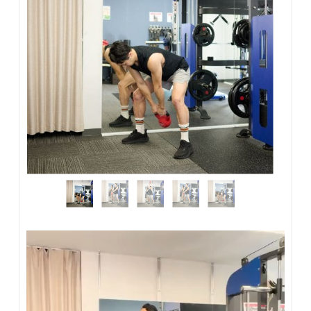
監修者：おぜき
ケトルベルスイングはヒップヒンジ動作が重要で、腕ではな
く下半身の反動で振ることがポイントです。お尻やハムスト
リングスに効いている感覚があれば、正しく動作できている
可能性が高いでしょう。
まずはスピードよりもフォームを優先し、背中を丸めない意
識を持つことが大切です。
動
画
プ
レ
ー
ヤ