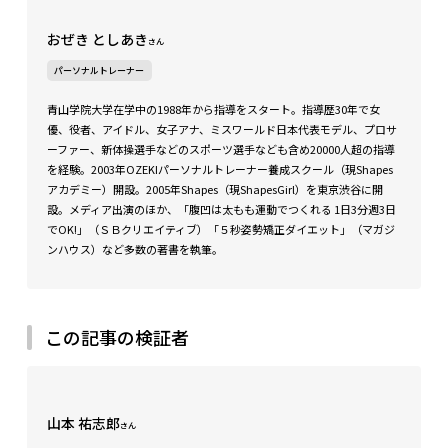
おぜき としあき
さん
パーソナルトレーナー
青山学院大学在学中の1988年から指導をスタート。指導歴30年で女
優、役者、アイドル、女子アナ、ミスワールド日本代表モデル、プロサ
ーファー、新体操選手などのスポーツ選手なども含め20000人超の指導
を経験。2003年OZEKIパーソナルトレーナー養成スクール（現Shapes
アカデミー）開設。2005年Shapes（現ShapesGirl）を東京渋谷に開
設。メディア出演のほか、「腹凹は太もも運動でつくれる 1日3分週3日
でOK!」（ＳＢクリエイティブ）「５秒姿勢矯正ダイエット」（マガジ
ンハウス）など多数の著書を執筆。
この記事の検証者
山本 祐志郎
さん