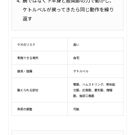
腕ではなく下半身と股関節の力で動かし、
ケトルベルが戻ってきたら同じ動作を繰り
返す
ケガのリスク
高い
実施できる場所
自宅
器具・設備
ケトルベル
臀筋、ハムストリング、脊柱起
鍛えられる部位
立筋、広背筋、菱形筋、僧帽
筋、後部三角筋
負荷の調整
可能