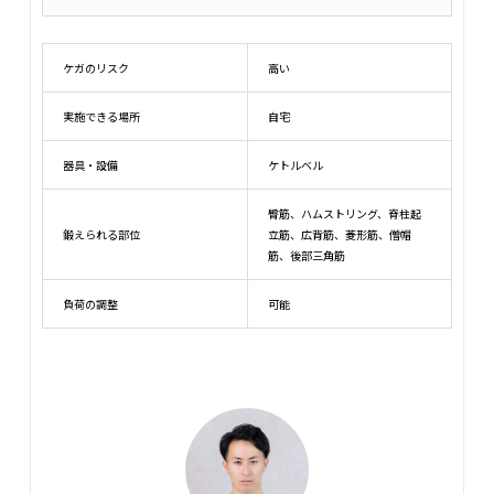
ケガのリスク
高い
実施できる場所
自宅
器具・設備
ケトルベル
臀筋、ハムストリング、脊柱起
鍛えられる部位
立筋、広背筋、菱形筋、僧帽
筋、後部三角筋
負荷の調整
可能