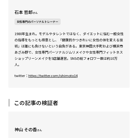
石本 哲郎
さん
女性専門のパーソナルトレーナー
1980年生まれ。モデルやタレントではなく、ダイエットに悩む一般女性
の指導をもっとも得意とし、「健康的かつきれいに女性の体を変える技
術」は誰にも負けないという自負がある。東京神田大手町および横浜市
あざみ野で、女性専門パーソナルジムリメイクや女性専門フィットネス
ショップリーンメイクを5店舗運営。SNSの総フォロワー数は約10万
人。
twitter：
https://twitter.com/ishimoto14
この記事の検証者
神山 その香
さん