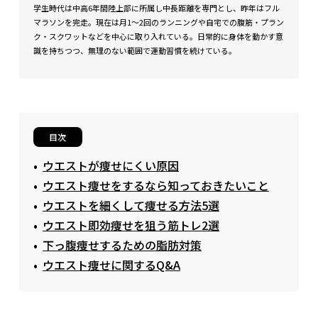
学生時代は中高6年間陸上部に所属し中長距離を専門とし、昨年はフル
マラソンを完走。現在は月1〜2回のランニングや自宅での腹筋・プラン
ク・スクワットなどを中心に取り入れている。日常的に身体を動かす意
識を持ちつつ、無理のない範囲で運動習慣を続けている。
目次
ウエストが痩せにくい原因
ウエスト痩せをするなら知っておきたいこと
ウエストを細くして痩せる方法5選
ウエスト即効痩せを狙う筋トレ2選
下っ腹痩せするための脂肪対策
ウエスト痩せに関するQ&A