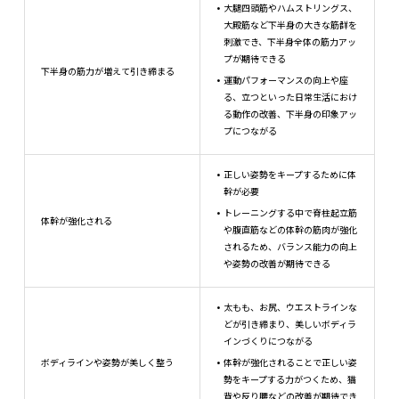
大腿四頭筋やハムストリングス、
大殿筋など下半身の大きな筋群を
刺激でき、下半身全体の筋力アッ
プが期待できる
下半身の筋力が増えて引き締まる
運動パフォーマンスの向上や座
る、立つといった日常生活におけ
る動作の改善、下半身の印象アッ
プにつながる
正しい姿勢をキープするために体
幹が必要
トレーニングする中で脊柱起立筋
体幹が強化される
や腹直筋などの体幹の筋肉が強化
されるため、バランス能力の向上
や姿勢の改善が期待できる
太もも、お尻、ウエストラインな
どが引き締まり、美しいボディラ
インづくりにつながる
ボディラインや姿勢が美しく整う
体幹が強化されることで正しい姿
勢をキープする力がつくため、猫
背や反り腰などの改善が期待でき