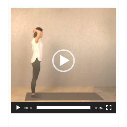
動
画
プ
レ
ー
ヤ
ー
00:00
00:34