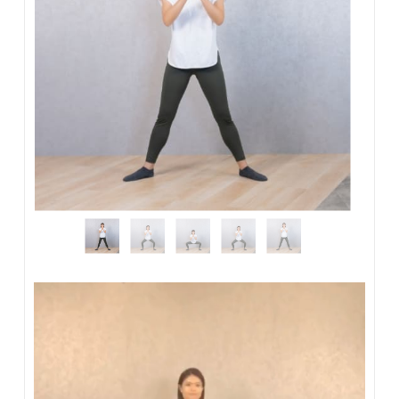
動
画
プ
レ
ー
ヤ
ー