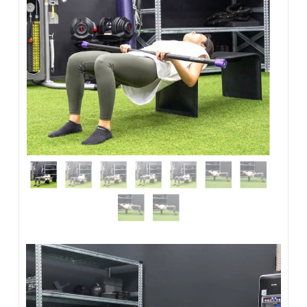
動
画
プ
レ
ー