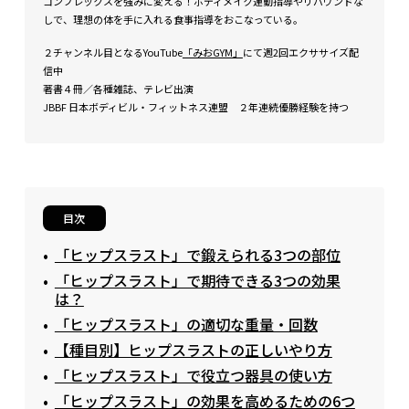
コンプレックスを強みに変える！ボディメイク運動指導やリバウンドな
しで、理想の体を手に入れる食事指導をおこなっている。
２チャンネル目となるYouTube
「みおGYM」
にて週2回エクササイズ配
信中
著書４冊／各種雑誌、テレビ出演
JBBF 日本ボディビル・フィットネス連盟 ２年連続優勝経験を持つ
目次
「ヒップスラスト」で鍛えられる3つの部位
「ヒップスラスト」で期待できる3つの効果
は？
「ヒップスラスト」の適切な重量・回数
【種目別】ヒップスラストの正しいやり方
「ヒップスラスト」で役立つ器具の使い方
「ヒップスラスト」の効果を高めるための6つ