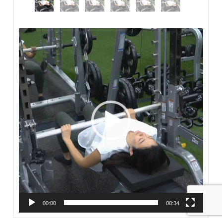
動
画
プ
レ
ー
ヤ
ー
00:00
00:34