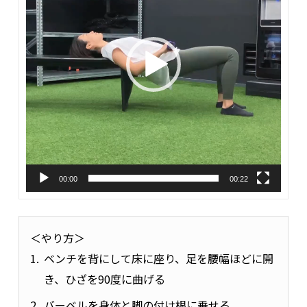
ヤ
ー
00:00
00:22
＜やり方＞
ベンチを背にして床に座り、足を腰幅ほどに開
き、ひざを90度に曲げる
バーベルを身体と脚の付け根に乗せる