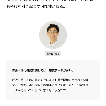
胸やけを引き起こす可能性がある。
検証者：吉田
BMI23・体脂肪率20％でも、SASの兆候が！
肥満指数として健康診断ではA判定だったため、これまで睡眠時
監修者：角谷
無呼吸症候群は「自分には関係ない」と考えていました。しか
し、30代後半に差し掛かり、今回あらためて睡眠アプリ（※）
でいびきを記録してみたところ、
お酒を飲んだ日
・
疲労が溜ま
胃腸・消化機能に関しては、研究データが薄い。
っている日はいびきをかいている時間が長い
ことがわかりまし
た。
呼吸に関しては、寝る向きによる影響が明確に示されていま
す。一方で、消化機能との関連については、まだ十分な研究デ
日中に強い眠気が出るほどではないものの、「朝すっきりしな
ータがそろっているとは言えない状況です。
い日がある理由はこれかもしれない」と感じるきっかけになり
ました。