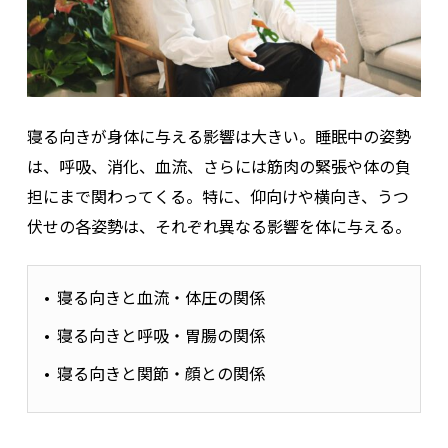
うつ伏せ寝をしている人は睡眠姿勢を見直そう！
うつ伏せ寝は全体としては少数派ですが、一定数はいます。呼
吸のしにくさや首・腰への負担を考えると、睡眠の質という観
点では積極的に推奨できる姿勢ではありません。
寝る向きが身体に与える影響は大きい。睡眠中の姿勢
不安感やストレスなど、そのときの心身の状態によって無意識に
うつ伏せを選んでいる可能性もありますが、長期的には身体へ
は、呼吸、消化、血流、さらには筋肉の緊張や体の負
の負担が蓄積しやすくなります。
無理のない形で、少しずつ睡
担にまで関わってくる。特に、仰向けや横向き、うつ
眠姿勢を見直していくことが大切です。
伏せの各姿勢は、それぞれ異なる影響を体に与える。
睡眠時無呼吸症候群（SAS）予備軍の割合
寝る向きと血流・体圧の関係
寝る向きと呼吸・胃腸の関係
寝る向きと関節・顔との関係