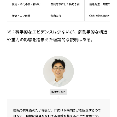
便秘・消化不良・胸やけ
左側を下にした横向き寝
便通促進・胃酸の逆流
腰痛・コリ改善
仰向け寝
仰向け寝が筋肉や関節
※：科学的なエビデンスは少ないが、解剖学的な構造
や重力の影響を踏まえた理論的な説明はある。
監修者：角谷
睡眠の質を高めたい場合は、仰向けか横向きかを固定するので
はなく、
自然に寝返りを打てる環境を整えることが大切
です。