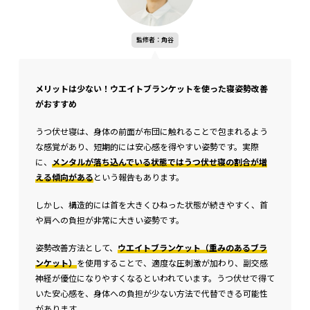
監修者：角谷
メリットは少ない！ウエイトブランケットを使った寝姿勢改善
がおすすめ
うつ伏せ寝は、身体の前面が布団に触れることで包まれるよう
な感覚があり、短期的には安心感を得やすい姿勢です。実際
に、
メ
ンタルが落ち込んでいる状態ではうつ伏せ寝の割合が増
える傾向がある
という報告もあります。
しかし、構造的には首を大きくひねった状態が続きやすく、首
や肩への負担が非常に大きい姿勢です。
姿勢改善方法として、
ウエイトブランケット（重みのあるブラ
ンケット）
を使用することで、適度な圧刺激が加わり、副交感
神経が優位になりやすくなるといわれています。うつ伏せで得て
いた安心感を、身体への負担が少ない方法で代替できる可能性
があります。