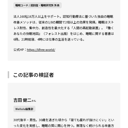
睡眠コーチ / 超回復・睡眠研究所 所長
法人160社16万人以上をサポート。認知行動療法に基づいた独自の睡眠
改善メソッドは、従来の1/8の期間で2倍以上の効果を発揮。睡眠はスト
レス耐性、集中力、創造性を最大化する「人間の再起動装置」。『働く
あなたの快眠地図』（フォレスト出版）をはじめ、睡眠に関する著書は
6冊。21時就寝、4時には仕事の生活を送っている。
公式HP：
https://lifree.world/
この記事の検証者
吉田 健二
さん
Wellulu編集部
30代後半・男性。30歳を過ぎた頃から「寝ても疲れが抜けにくい」とい
った変化を実感し、睡眠の質に関心を持つ。無理なく続けられる改善方