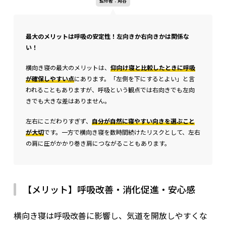
監修者：角谷
最大のメリットは呼吸の安定性！左向きか右向きかは関係な
い！
横向き寝の最大のメリットは、
仰向け寝と比較したときに呼吸
が確保しやすい点
にあります。「左側を下にするとよい」と言
われることもありますが、呼吸という観点では右向きでも左向
きでも大きな差はありません。
左右にこだわりすぎず、
自分が自然に寝やすい向きを選ぶこと
が大切
です。一方で横向き寝を数時間続けたリスクとして、左右
の肩に圧がかかり巻き肩につながることもあります。
【メリット】呼吸改善・消化促進・安心感
横向き寝は呼吸改善に影響し、気道を開放しやすくな