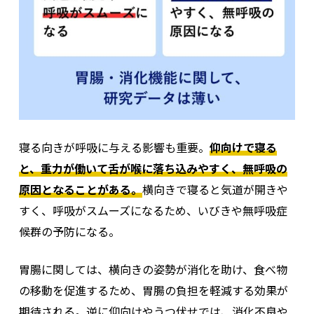
自覚症状のないSAS予備軍は多い！
睡眠時無呼吸症候群は「太っている人だけの問題」と思われがち
ですが、実際はやせ型の人や女性にも見られ、決して一部の人
に限られた疾患ではありません。自覚症状が乏しいまま進行し
ているケースもあるため、いびきを指摘されたことがある・朝
のだるさが続くといった場合は、
「簡易PSG検査（※）」など
で呼吸状態を確認するのもおすすめ
です。
寝る向きが呼吸に与える影響も重要。
仰向けで寝る
と、重力が働いて舌が喉に落ち込みやすく、無呼吸の
※簡易PSG検査：
原因となることがある。
睡眠中の呼吸状態を測定できる検
横向きで寝ると気道が開きや
査。指先や鼻まわりにセンサーを装着し、無呼吸・低
すく、呼吸がスムーズになるため、いびきや無呼吸症
呼吸の回数などを記録できる。医療機関から貸し出さ
候群の予防になる。
れる機器を用いて測定する方法が一般的。
胃腸に関しては、横向きの姿勢が消化を助け、食べ物
の移動を促進するため、胃腸の負担を軽減する効果が
期待される。逆に仰向けやうつ伏せでは、消化不良や