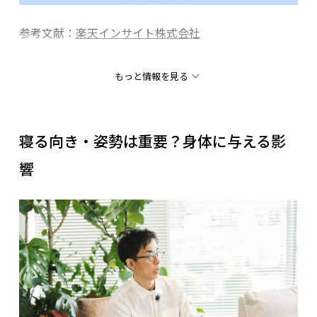
参考文献：
楽天インサイト株式会社
睡眠時の姿勢は「横向き寝（右側向き・左側向き）」
もっと情報を見る
が約5割、「仰向け寝」が約4割、うつ伏せは0.5～1割
程度。右側・左側など向きに違いはあるが横向き寝を
選んでいる人が最も多い。
寝る向き・姿勢は重要？身体に与える影
響
監修者：角谷