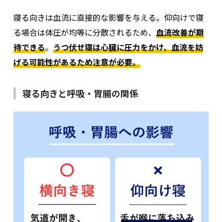
うぐん）は、睡眠中に呼吸が何度も止まる、あるいは
寝る向きは血流に直接的な影響を与える。仰向けで寝
浅くなる状態を指す。
自覚がないまま進行しているケ
る場合は体圧が均等に分散されるため、
血流改善が期
ースが多く
、いびきや日中の強い眠気、起床時のだる
待できる
。
うつ伏せ寝は心臓に圧力をかけ、血流を妨
さなどがサインとされる。
げる可能性があるため注意が必要。
日本では、潜在的な予備軍を含めると940万人以上が
該当するといわれており、とくに中高年男性に多い傾
寝る向きと呼吸・胃腸の関係
向がある。
監修者：角谷