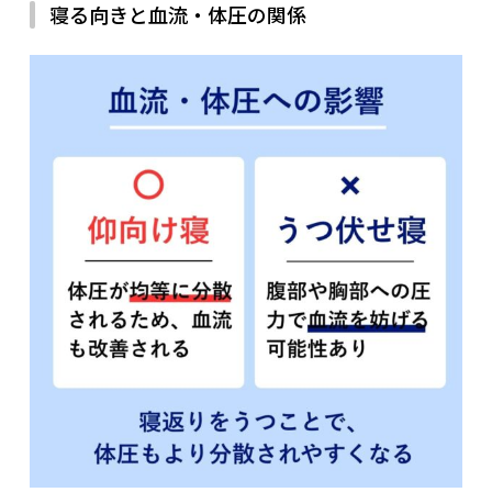
寝る向きと血流・体圧の関係
参考文献：
Benjafield AV, et al: Lancet Respir Med 2019; 7(8):
687-698.
睡眠時無呼吸症候群（すいみんじむこきゅうしょうこ