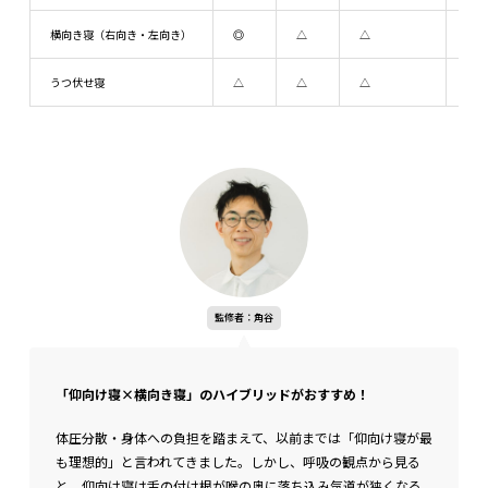
横向き寝（右向き・左向き）
◎
△
△
〇
うつ伏せ寝
△
△
△
△
監修者：角谷
「仰向け寝×横向き寝」のハイブリッドがおすすめ！
体圧分散・身体への負担を踏まえて、以前までは「仰向け寝が最
も理想的」と言われてきました。しかし、呼吸の観点から見る
と、仰向け寝は舌の付け根が喉の奥に落ち込み気道が狭くなる