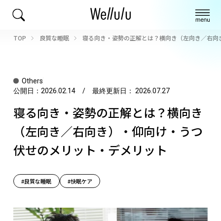
TOP
良質な睡眠
寝る向き・姿勢の正解とは？横向き（左向き／右向
Others
公開日：
2026.02.14
/ 最終更新日：
2026.07.27
寝る向き・姿勢の正解とは？横向き
（左向き／右向き）・仰向け・うつ
伏せのメリット・デメリット
#良質な睡眠
#快眠ケア