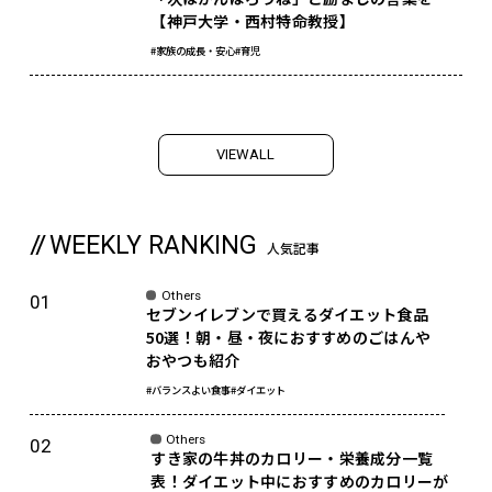
【神戸大学・西村特命教授】
#家族の成長・安心
#育児
V
I
E
W
A
L
L
WEEKLY RANKING
人気記事
Others
セブンイレブンで買えるダイエット食品
50選！朝・昼・夜におすすめのごはんや
おやつも紹介
#バランスよい食事
#ダイエット
Others
すき家の牛丼のカロリー・栄養成分一覧
表！ダイエット中におすすめのカロリーが