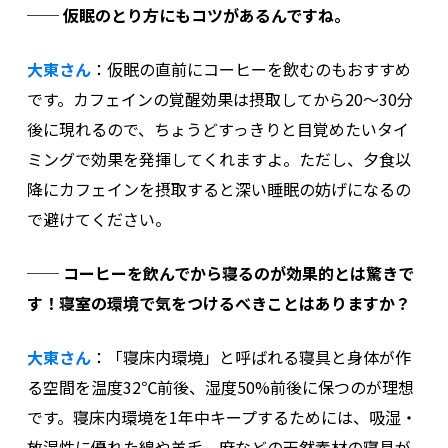
── 仮眠のとり方にもコツがあるんですね。
大東さん
：
仮眠の直前にコーヒーを飲むのもおすすめ
です。カフェインの覚醒効果は摂取してから20〜30分
後に現れるので、ちょうどすっきりと目覚めたいタイ
ミングで効果を発揮してくれますよ。ただし、夕食以
降にカフェインを摂取すると深い睡眠の妨げになるの
で避けてください。
──
コーヒーを飲んでから寝るのが効果的とは驚きで
す！寝室の環境で気をつけるべきことはありますか？
大東さん
：
「寝床内環境」と呼ばれる寝具と身体が作
る空間を温度32℃前後、湿度50%前後に保つのが理想
です。寝床内環境を1年中キープするためには、吸湿・
放湿性に優れた綿や羊毛、麻などの天然素材の寝具が