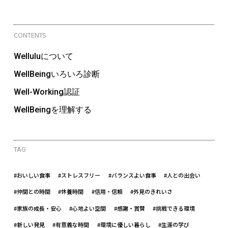
CONTENTS
Welluluについて
WellBeingいろいろ診断
Well-Working認証
WellBeingを理解する
TAG
#おいしい食事
#ストレスフリー
#バランスよい食事
#人との出会い
#仲間との時間
#休養時間
#信用・信頼
#外見のきれいさ
#家族の成長・安心
#心地よい空間
#感謝・賞賛
#挑戦できる環境
#新しい発見
#有意義な時間
#環境に優しい暮らし
#生涯の学び