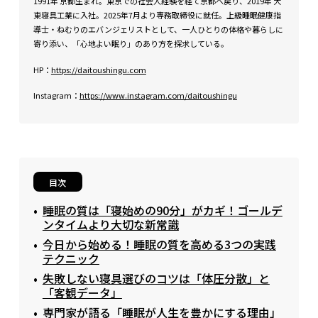
1991年 京都生まれ。東京での社会人経験を経て京都へ戻り、2019年 大
東寝具工業に入社。2025年7月より専務取締役に就任。上級睡眠健康指
導士・ねむりのエバンジェリストとして、一人ひとりの体格や暮らしに
寄り添い、「心地よい眠り」のあり方を探求している。
HP：
https://daitoushingu.com
Instagram：
https://www.instagram.com/daitoushingu
目次
睡眠の質は「寝始めの90分」がカギ！ゴールデ
ンタイムより大切な新常識
今日から始める！睡眠の質を高める3つの実践
テクニック
失敗しない寝具選びのコツは「体圧分散」と
「客観データ」
専門家が語る「睡眠が人生を豊かにする理由」