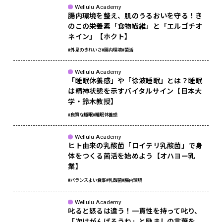
Wellulu Academy
腸内環境を整え、肌のうるおいを守る！き
のこの栄養素「食物繊維」と「エルゴチオ
ネイン」【ホクト】
#外見のきれいさ
#腸内環境
#菌活
Wellulu Academy
「睡眠休養感」や「徐波睡眠」とは？睡眠
は精神状態を示すバイタルサイン【日本大
学・鈴木教授】
#良質な睡眠
#睡眠休養感
Wellulu Academy
ヒト由来の乳酸菌「ロイテリ乳酸菌」で身
体をつくる菌活を始めよう【オハヨー乳
業】
#バランスよい食事
#乳酸菌
#腸内環境
Wellulu Academy
叱ると怒るは違う！一貫性を持って叱り、
「次はがんばろうね」と励ましの言葉を