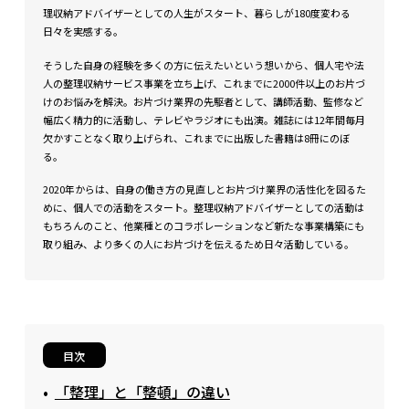
理収納アドバイザーとしての人生がスタート、暮らしが180度変わる
日々を実感する。
そうした自身の経験を多くの方に伝えたいという想いから、個人宅や法
人の整理収納サービス事業を立ち上げ、これまでに2000件以上のお片づ
けのお悩みを解決。お片づけ業界の先駆者として、講師活動、監修など
幅広く精力的に活動し、テレビやラジオにも出演。雑誌には12年間毎月
欠かすことなく取り上げられ、これまでに出版した書籍は8冊にのぼ
る。
2020年からは、自身の働き方の見直しとお片づけ業界の活性化を図るた
めに、個人での活動をスタート。整理収納アドバイザーとしての活動は
もちろんのこと、他業種とのコラボレーションなど新たな事業構築にも
取り組み、より多くの人にお片づけを伝えるため日々活動している。
目次
「整理」と「整頓」の違い