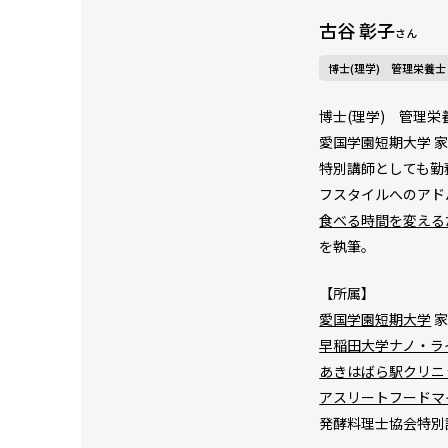
古谷 彰子
さん
博士(理学) 管理栄養士
博士(理学) 管理栄
愛国学園短期大学 
特別講師としても勤
フスタイルへのアド
食べる時間を変える
を執筆。
【所属】
愛国学園短期大学
家
早稲田大学ナノ・ラ
あきはばら駅クリニ
アスリートフードマ
発酵料理士協会特別