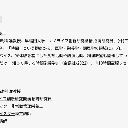
養士
家政科 准教授、早稲田大学 ナノライフ創新研究機構 招聘研究員、(株)
務。「時間」という観点から、医学・栄養学・調理学の領域にアプロー
バイス、実体験を基にした食育活動や講演活動、料理教室も開催してい
だけ！ 知って得する時間栄養学
』（宝島社/2022）、『
10時間空腹リ
政科 准教授
イフ創新研究機構
招聘研究員
ック
非常勤管理栄養士
イスター
認定講師
講師