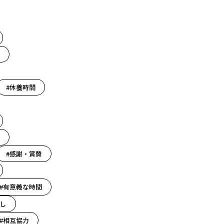
#休養時間
#感謝・賞賛
#有意義な時間
し
#相互協力