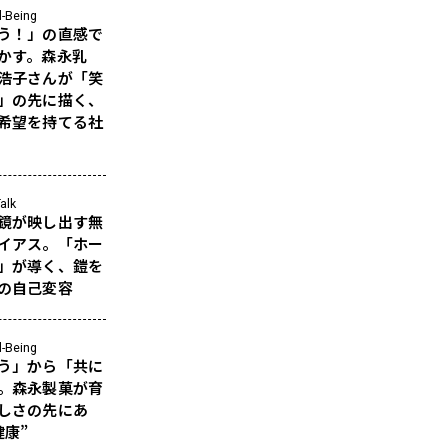
l-Being
う！」の直感で
かす。森永乳
浩子さんが「笑
」の先に描く、
希望を持てる社
alk
鏡が映し出す無
イアス。「ホー
」が導く、鎧を
の自己変容
l-Being
う」から「共に
。森永製菓が育
しさの先にあ
健康”