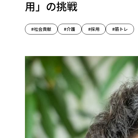
用」の挑戦
#社会貢献
#介護
#採用
#筋トレ