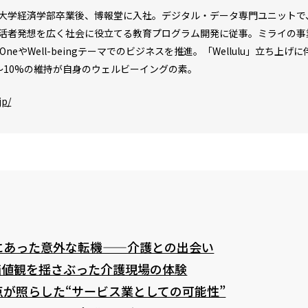
大学経済学部卒業後、博報堂に入社。デジタル・データ専門ユニットで
活者発想を広く社会に役立てる教育プログラム開発に従事。ミライの事
liance OneやWell-beingテーマでのビジネスを推進。「Wellul
〜10%の維持が自身のウェルビーイングの素。
jp/
にあった意外な転機——介護との出会い
価値観を揺さぶった介護現場の体験
が照らした“サービス業としての可能性”