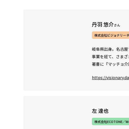
丹羽 悠介
さん
株式会社ビジョナリー 
岐阜県出身。名古屋
事業を経て、さまざ
著書に『マッチョ介
https://visionary.da
左 達也
株式会社ECOTONE／We