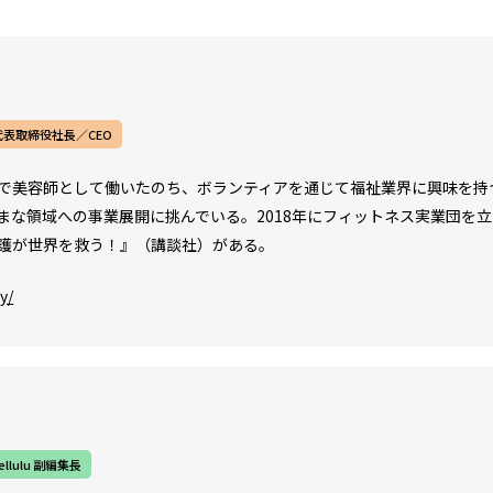
代表取締役社長／CEO
で美容師として働いたのち、ボランティアを通じて福祉業界に興味を持つ
まな領域への事業展開に挑んでいる。2018年にフィットネス実業団を
護が世界を救う！』（講談社）がある。
y/
llulu 副編集長