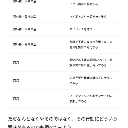
買い物・日常生活
イクル回収に協力する
買い物・日常生活
マイボトルや水筒を持ち歩く
買い物・日常生活
マイバックを持つ
家庭で不要になった衣服・本・文
買い物・日常生活
房具を集めて寄付する
興味がある社会問題について、家
交流
族や友だちと話し合ってみる
工場見学や農業体験などに参加し
交流
てみる
ワークショップやボランティアに
交流
参加してみる
ただなんとなくやるのではなく、その行動にどういう
意味があるのかも調べてみよう。