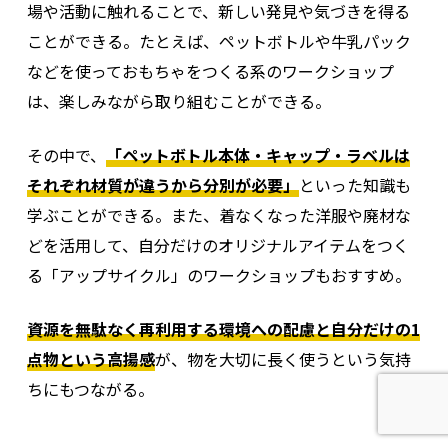
場や活動に触れることで、新しい発見や気づきを得る
パン類（菓子パンを
穀類
0.97kg
除く）
ことができる。
たとえば、ペットボトルや牛乳パック
などを使っておもちゃをつくる系のワークショップ
穀類
うどん、中華めん類
0.89kg
は、楽しみながら取り組むことができる。
大豆（全粒）・加工
大豆類
1.72kg
品
その中で、
「ペットボトル本体・キャップ・ラベルは
それぞれ材質が違うから分別が必要」
といった知識も
大豆類
豆腐
0.41kg
学ぶことができる。
また、着なくなった洋服や廃材な
大豆類
油揚げ類
2.36kg
どを活用して、自分だけのオリジナルアイテムをつく
る「アップサイクル」のワークショップもおすすめ。
大豆類
納豆
1.09kg
野菜類
トマト
1.39kg
資源を無駄なく再利用する環境への配慮と自分だけの1
点物という高揚感
が、物を大切に長く使うという気持
野菜類
にんじん
0.46kg
ちにもつながる。
野菜類
ほうれん草
2.10kg