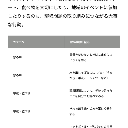
ート、食べ物を大切にしたり、地域のイベントに参加
したりするのも、環境問題の取り組みにつながる大事
な行動。
カテゴリ
具体の取り組み
電気を使わないときはこまめにス
家の中
イッチを切る
水を出しっぱなしにしない（歯み
家の中
がき・手洗い・シャワーなど）
環境問題について、学校で習った
学校・登下校
ことを自分でも調べてみる
学校で出る紙やごみを正しく分別
学校・登下校
する
ペットボトルや牛乳パックのリサ