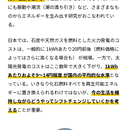
にも振動や
潮流（潮の満ち引き）
など、さまざまなも
のからエネルギーを生み出す研究がおこなわれてい
る。
日本では、石炭や天然ガスを燃料とした火力発電のコ
ストは、一般的に 1kWhあたり20円前後（燃料価格に
よってはさらに高くなる場合も） が相場。一方で、太
陽光発電のコストはここ数年で大きく下がり、
1kWh
あたりおよそ9〜14円程度 が国内の平均的な水準
とな
っている。
いきなり化石燃料すべてを再生可能エネル
ギーに置き換えられるわけではないが、
今の生活を維
持しながらどうやってシフトチェンジしていくかを考
える
ことが重要。