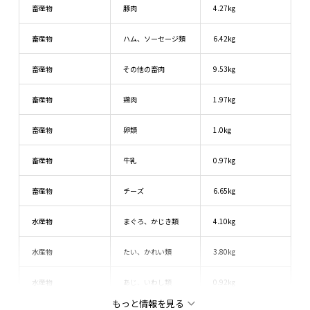
畜産物
豚肉
4.27kg
畜産物
ハム、ソーセージ類
6.42kg
畜産物
その他の畜肉
9.53kg
畜産物
鶏肉
1.97kg
畜産物
卵類
1.0kg
畜産物
牛乳
0.97kg
畜産物
チーズ
6.65kg
水産物
まぐろ、かじき類
4.10kg
水産物
たい、かれい類
3.80kg
水産物
あじ、いわし類
0.92kg
もっと情報を見る