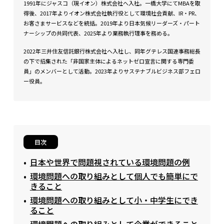
1991年にジャスコ（現イオン）株式会社へ入社。一橋大学にてMBAを取
得後、2017年よりイオン株式会社執行役として環境社会貢献、IR・PR、
お客さまサービスなどを統括。2019年より日本気候リーダーズ・パート
ナーシップの共同代表、2025年より業務執行理事を務める。
2022年三井住友信託銀行株式会社へ入社し、同年グテレス国連事務総長
の下で招集された「非国家主体によるネットゼロ宣言に関する専門委
員」のメンバーとして活動。2023年よりサステナブルビジネス部フェロ
ー役員。
目次
日本や世界で問題視されている環境問題の例
環境問題への取り組みとして個人でも簡単にで
きること
環境問題への取り組みとして小・中学生にでき
ること
環境問題への取り組みとして企業ができること