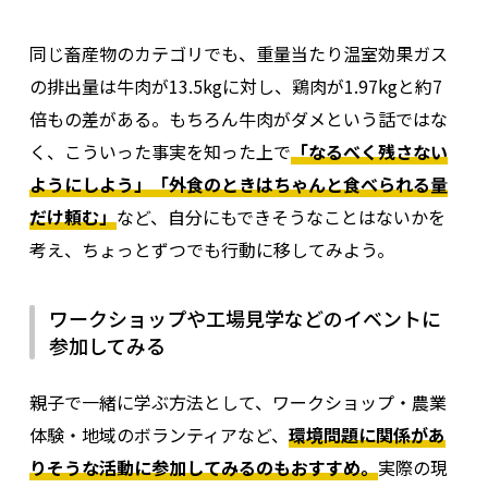
水産物
さけ、ます
0.49kg
同じ畜産物のカテゴリでも、重量当たり温室効果ガス
水産物
その他の生魚
2.33kg
の排出量は牛肉が13.5kgに対し、鶏肉が1.97kgと約7
水産物
貝類
1.92kg
倍もの差がある。
もちろん牛肉がダメという話ではな
く、こういった事実を知った上で
「なるべく残さない
水産物
いか、たこ類
4.03kg
ようにしよう」「外食のときはちゃんと食べられる量
水産物
えび、かに類
7.95kg
だけ頼む」
など、自分にもできそうなことはないかを
水産物
魚介（練り製品）
2.16kg
考え、ちょっとずつでも行動に移してみよう。
魚肉ハム、ソーセー
水産物
2.90kg
ワークショップや工場見学などのイベントに
ジ
参加してみる
穀類
米
3.15kg
親子で一緒に学ぶ方法として、ワークショップ・農業
穀類
米加工品
1.22kg
体験・地域のボランティアなど、
環境問題に関係があ
穀類
小麦粉類
1.53kg
りそうな活動に参加してみるのもおすすめ。
実際の現